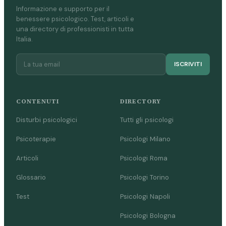
Informazione e supporto per il
benessere psicologico. Test, articoli e
una directory di professionisti in tutta
Italia.
ISCRIVITI
CONTENUTI
DIRECTORY
Disturbi psicologici
Tutti gli psicologi
Psicoterapie
Psicologi Milano
Articoli
Psicologi Roma
Glossario
Psicologi Torino
Test
Psicologi Napoli
Psicologi Bologna