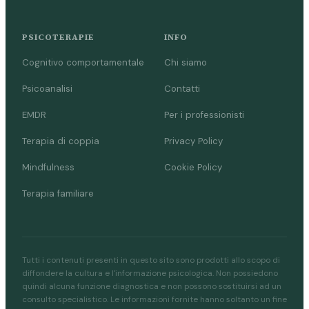
PSICOTERAPIE
INFO
Cognitivo comportamentale
Chi siamo
Psicoanalisi
Contatti
EMDR
Per i professionisti
Terapia di coppia
Privacy Policy
Mindfulness
Cookie Policy
Terapia familiare
Tutti i contenuti presenti in questo sito sono prodotti allo scopo di
diffondere la cultura e l'informazione psicologica. Non possiedono
quindi alcuna funzione diagnostica e non possono sostituirsi ad un
consulto specialistico. Le informazioni fornite hanno soltanto un fine