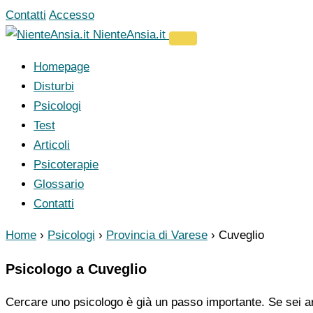
Vai
Contatti
Accesso
al
NienteAnsia.it
contenuto
Homepage
Disturbi
Psicologi
Test
Articoli
Psicoterapie
Glossario
Contatti
Home
›
Psicologi
›
Provincia di Varese
›
Cuveglio
Psicologo a Cuveglio
Cercare uno psicologo è già un passo importante. Se sei ar