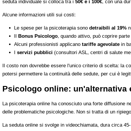
seduta individuale si colloca tra i
50€ e i 100€
, con una dur
Alcune informazioni utili sui costi:
Le spese per la psicoterapia sono
detraibili al 19%
ne
Il
Bonus Psicologo
, quando attivo, può coprire parte
Alcuni professionisti applicano
tariffe agevolate
in ba
I
servizi pubblici
(consultori ASL, centri di salute me
Il costo non dovrebbe essere l'unico criterio di scelta: la c
potersi permettere la continuità delle sedute, per cui è leg
Psicologo online: un'alternativa 
La psicoterapia online ha conosciuto una forte diffusione neg
delle problematiche psicologiche. Non si tratta di un ripiego
La seduta online si svolge in videochiamata, dura circa 45-5