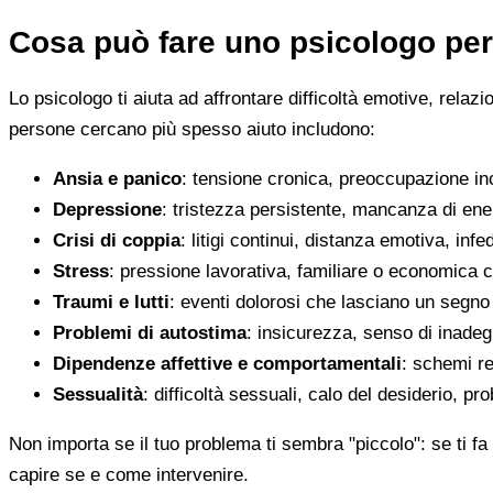
Cosa può fare uno psicologo per
Lo psicologo ti aiuta ad affrontare difficoltà emotive, relaz
persone cercano più spesso aiuto includono:
Ansia e panico
: tensione cronica, preoccupazione inco
Depressione
: tristezza persistente, mancanza di en
Crisi di coppia
: litigi continui, distanza emotiva, infed
Stress
: pressione lavorativa, familiare o economica 
Traumi e lutti
: eventi dolorosi che lasciano un segno d
Problemi di autostima
: insicurezza, senso di inadegu
Dipendenze affettive e comportamentali
: schemi re
Sessualità
: difficoltà sessuali, calo del desiderio, pr
Non importa se il tuo problema ti sembra "piccolo": se ti fa 
capire se e come intervenire.