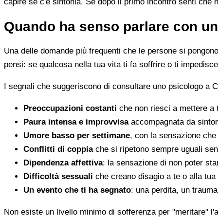
capire se c'è sintonia. Se dopo il primo incontro senti che 
Quando ha senso parlare con un
Una delle domande più frequenti che le persone si pongono 
pensi: se qualcosa nella tua vita ti fa soffrire o ti impedi
I segnali che suggeriscono di consultare uno psicologo a C
Preoccupazioni costanti
che non riesci a mettere a 
Paura intensa e improvvisa
accompagnata da sintomi 
Umore basso per settimane
, con la sensazione che 
Conflitti di coppia
che si ripetono sempre uguali sen
Dipendenza affettiva
: la sensazione di non poter star
Difficoltà sessuali
che creano disagio a te o alla tua
Un evento che ti ha segnato
: una perdita, un traum
Non esiste un livello minimo di sofferenza per "meritare" l'