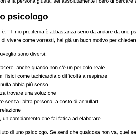
non è la persona giusta, sei assolutamente libero di cercare 
o psicologo
è: "il mio problema è abbastanza serio da andare da uno psi
sce di vivere come vorresti, hai già un buon motivo per chiede
uveglio sono diversi:
tacere, anche quando non c'è un pericolo reale
fisici come tachicardia o difficoltà a respirare
nulla abbia più senso
za trovare una soluzione
e senza l'altra persona, a costo di annullarti
 relazione
a, un cambiamento che fai fatica ad elaborare
aiuto di uno psicologo. Se senti che qualcosa non va, quel sen