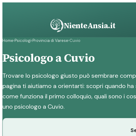
Vai
al
contenuto
NienteAnsia.it
Home
›
Psicologi
›
Provincia di Varese
›
Cuvio
Psicologo a Cuvio
Trovare lo psicologo giusto può sembrare compl
pagina ti aiutiamo a orientarti: scopri quando ha 
come funziona il primo colloquio, quali sono i cost
uno psicologo a Cuvio.
Se