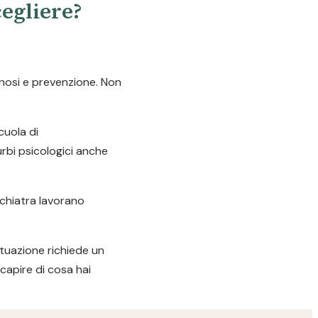
cegliere?
gnosi e prevenzione. Non
cuola di
urbi psicologici anche
ichiatra lavorano
ituazione richiede un
capire di cosa hai