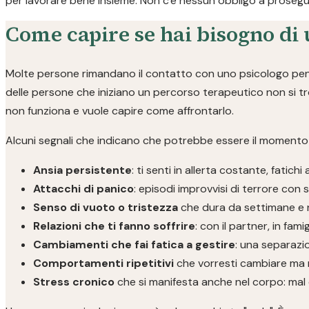
per lavorare bene insieme. Non c'è nessun obbligo a prosegui
Come capire se hai bisogno di 
Molte persone rimandano il contatto con uno psicologo pensa
delle persone che iniziano un percorso terapeutico non si t
non funziona e vuole capire come affrontarlo.
Alcuni segnali che indicano che potrebbe essere il momento d
Ansia persistente
: ti senti in allerta costante, fatichi 
Attacchi di panico
: episodi improvvisi di terrore con si
Senso di vuoto o tristezza
che dura da settimane e 
Relazioni che ti fanno soffrire
: con il partner, in fami
Cambiamenti che fai fatica a gestire
: una separazio
Comportamenti ripetitivi
che vorresti cambiare ma 
Stress cronico
che si manifesta anche nel corpo: mal d