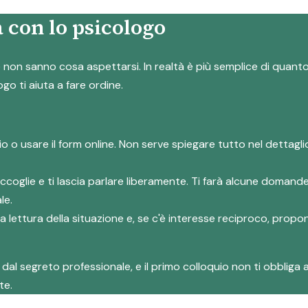
 con lo psicologo
on sanno cosa aspettarsi. In realtà è più semplice di quanto s
ogo ti aiuta a fare ordine.
io o usare il form online. Non serve spiegare tutto nel dettag
accoglie e ti lascia parlare liberamente. Ti farà alcune domand
le.
rima lettura della situazione e, se c'è interesse reciproco, prop
al segreto professionale, e il primo colloquio non ti obbliga a
te.