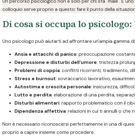
Un percorso psicologico non è solo per chi sta "male". È uno
colloquio serve proprio a questo: fare il punto della situazio
Di cosa si occupa lo psicologo: 
Uno psicologo può aiutarti ad affrontare un'ampia gamma di d
Ansia e attacchi di panico
: preoccupazione costante, 
Depressione e disturbi dell'umore
: tristezza prolu
Problemi di coppia
: conflitti ricorrenti, tradimento, d
Stress e burnout
: sovraccarico lavorativo, esaurimen
Autostima e crescita personale
: insicurezza, diffic
Lutto e perdita
: elaborazione di una perdita, separaz
Disturbi alimentari
: rapporto problematico con il cib
Dipendenza affettiva
: relazioni in cui ti annulli o c
Non è necessario riconoscersi perfettamente in una di queste
proprio a capire insieme come procedere.