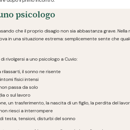
re dopo il primo incontro.
uno psicologo
ndo che il proprio disagio non sia abbastanza grave. Nella r
rova in una situazione estrema: semplicemente sente che qualc
i rivolgersi a uno psicologo a Cuvio:
a rilassarti, il sonno ne risente
ntomi fisici intensi
non passa da solo
glia o sul lavoro
ne, un trasferimento, la nascita di un figlio, la perdita del lavo
non riesci a interrompere
i testa, tensioni, disturbi del sonno