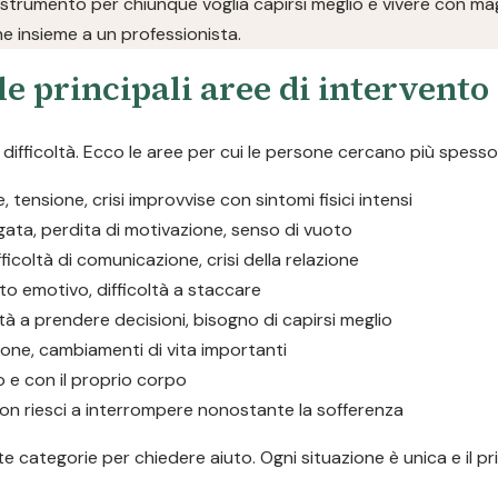
 strumento per chiunque voglia capirsi meglio e vivere con magg
ne insieme a un professionista.
le principali aree di intervento
ifficoltà. Ecco le aree per cui le persone cercano più spesso
tensione, crisi improvvise con sintomi fisici intensi
ngata, perdita di motivazione, senso di vuoto
ifficoltà di comunicazione, crisi della relazione
to emotivo, difficoltà a staccare
oltà a prendere decisioni, bisogno di capirsi meglio
ione, cambiamenti di vita importanti
o e con il proprio corpo
he non riesci a interrompere nonostante la sofferenza
 categorie per chiedere aiuto. Ogni situazione è unica e il pr