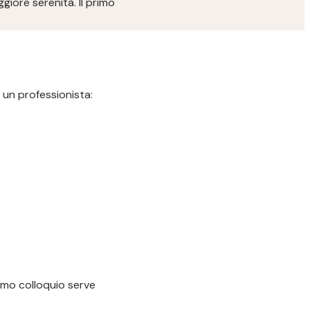
iore serenità. Il primo
 un professionista:
imo colloquio serve