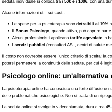
seduta individuale si colloca tra i
50€ e i 100€
, con una dur
Alcune informazioni utili sui costi:
Le spese per la psicoterapia sono
detraibili al 19%
ne
Il
Bonus Psicologo
, quando attivo, può coprire parte
Alcuni professionisti applicano
tariffe agevolate
in ba
I
servizi pubblici
(consultori ASL, centri di salute me
Il costo non dovrebbe essere l'unico criterio di scelta: la c
potersi permettere la continuità delle sedute, per cui è leg
Psicologo online: un'alternativa 
La psicoterapia online ha conosciuto una forte diffusione neg
delle problematiche psicologiche. Non si tratta di un ripiego
La seduta online si svolge in videochiamata, dura circa 45-5