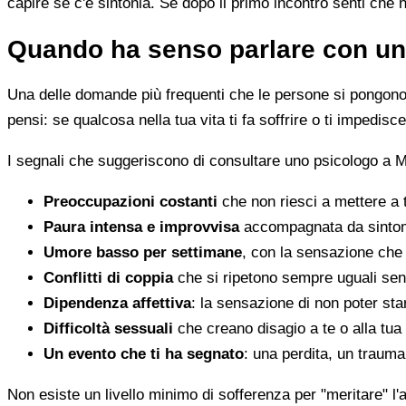
capire se c'è sintonia. Se dopo il primo incontro senti che 
Quando ha senso parlare con un
Una delle domande più frequenti che le persone si pongono 
pensi: se qualcosa nella tua vita ti fa soffrire o ti impedi
I segnali che suggeriscono di consultare uno psicologo a 
Preoccupazioni costanti
che non riesci a mettere a 
Paura intensa e improvvisa
accompagnata da sintomi 
Umore basso per settimane
, con la sensazione che 
Conflitti di coppia
che si ripetono sempre uguali sen
Dipendenza affettiva
: la sensazione di non poter star
Difficoltà sessuali
che creano disagio a te o alla tua
Un evento che ti ha segnato
: una perdita, un traum
Non esiste un livello minimo di sofferenza per "meritare" l'