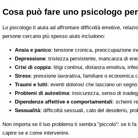
Cosa può fare uno psicologo per
Lo psicologo ti aiuta ad affrontare difficoltà emotive, relaz
persone cercano più spesso aiuto includono:
Ansia e panico
: tensione cronica, preoccupazione inco
Depressione
: tristezza persistente, mancanza di en
Crisi di coppia
: litigi continui, distanza emotiva, infed
Stress
: pressione lavorativa, familiare o economica 
Traumi e lutti
: eventi dolorosi che lasciano un segno d
Problemi di autostima
: insicurezza, senso di inadegu
Dipendenze affettive e comportamentali
: schemi re
Sessualità
: difficoltà sessuali, calo del desiderio, pr
Non importa se il tuo problema ti sembra "piccolo": se ti fa 
capire se e come intervenire.