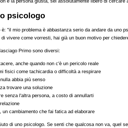
non è la persona giusta, sei assolutamente libero di cercare 
o psicologo
è: "il mio problema è abbastanza serio da andare da uno psi
sce di vivere come vorresti, hai già un buon motivo per chiede
Masciago Primo sono diversi:
tacere, anche quando non c'è un pericolo reale
fisici come tachicardia o difficoltà a respirare
nulla abbia più senso
za trovare una soluzione
e senza l'altra persona, a costo di annullarti
 relazione
a, un cambiamento che fai fatica ad elaborare
aiuto di uno psicologo. Se senti che qualcosa non va, quel sen