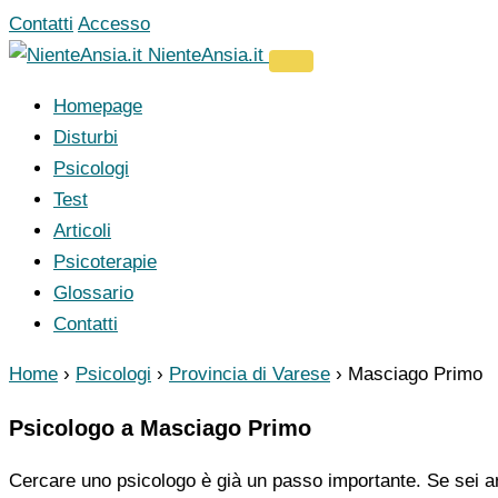
Vai
Contatti
Accesso
al
NienteAnsia.it
contenuto
Homepage
Disturbi
Psicologi
Test
Articoli
Psicoterapie
Glossario
Contatti
Home
›
Psicologi
›
Provincia di Varese
›
Masciago Primo
Psicologo a Masciago Primo
Cercare uno psicologo è già un passo importante. Se sei ar