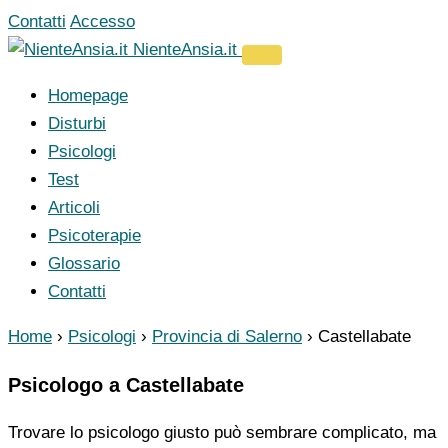
Vai
Contatti
Accesso
al
NienteAnsia.it
contenuto
Homepage
Disturbi
Psicologi
Test
Articoli
Psicoterapie
Glossario
Contatti
Home
›
Psicologi
›
Provincia di Salerno
›
Castellabate
Psicologo a Castellabate
Trovare lo psicologo giusto può sembrare complicato, ma