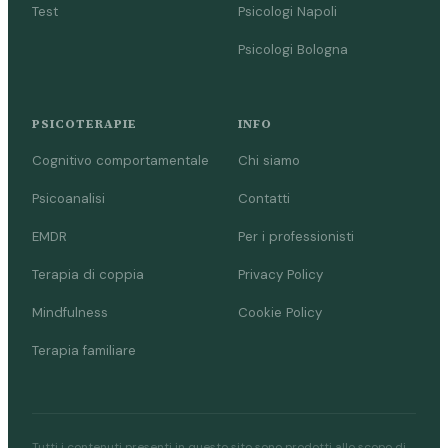
Test
Psicologi Napoli
Psicologi Bologna
PSICOTERAPIE
INFO
Cognitivo comportamentale
Chi siamo
Psicoanalisi
Contatti
EMDR
Per i professionisti
Terapia di coppia
Privacy Policy
Mindfulness
Cookie Policy
Terapia familiare
Tutti i contenuti presenti in questo sito sono prodotti allo scopo di