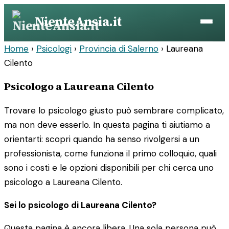
Vai
NienteAnsia.it
al
contenuto
Home
›
Psicologi
›
Provincia di Salerno
›
Laureana
Cilento
Psicologo a Laureana Cilento
Trovare lo psicologo giusto può sembrare complicato,
ma non deve esserlo. In questa pagina ti aiutiamo a
orientarti: scopri quando ha senso rivolgersi a un
professionista, come funziona il primo colloquio, quali
sono i costi e le opzioni disponibili per chi cerca uno
psicologo a Laureana Cilento.
Sei lo psicologo di Laureana Cilento?
Questa pagina è ancora libera. Una sola persona può