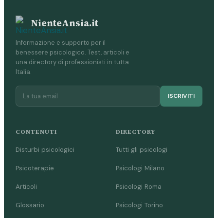
NienteAnsia.it
Informazione e supporto per il
benessere psicologico. Test, articoli e
una directory di professionisti in tutta
Italia.
ISCRIVITI
CONTENUTI
DIRECTORY
Disturbi psicologici
Tutti gli psicologi
Psicoterapie
Psicologi Milano
Articoli
Psicologi Roma
Glossario
Psicologi Torino