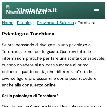
Vai
NienteAnsia.it
al
contenuto
Home
›
Psicologi
›
Provincia di Salerno
›
Torchiara
Psicologo a Torchiara
Se stai pensando di rivolgerti a uno psicologo a
Torchiara, sei nel posto giusto. Qui trovi tutte le
informazioni pratiche per fare una scelta consapevole:
quando chiedere aiuto, cosa succede al primo
colloquio, quanto costa, che differenza c'è tra le
diverse figure professionali e come puoi accedere
anche alla consulenza online.
Sei lo psicologo di Torchiara?
Questa pagina è ancora libera. Una sola persona può