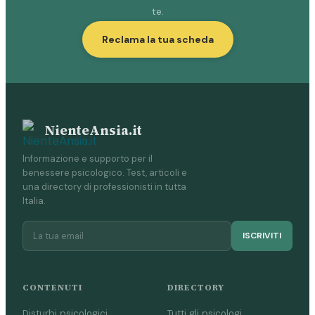
te.
Reclama la tua scheda
NienteAnsia.it
Informazione e supporto per il
benessere psicologico. Test, articoli e
una directory di professionisti in tutta
Italia.
ISCRIVITI
CONTENUTI
DIRECTORY
Disturbi psicologici
Tutti gli psicologi