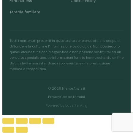
Mindfulness
Cookie Policy
Terapia familiare
Tutti i contenuti presenti in questo sito sono prodotti allo scopo di
diffondere la cultura e l'informazione psicologica. Non possiedono
quindi alcuna funzione diagnostica e non possono sostituirsi ad un
consulto specialistico. Le informazioni fornite hanno soltanto un fine
divulgativo e non intendono rappresentare una prescrizione
medica o terapeutica.
© 2026 NienteAnsia.it
Privacy
Cookie
Termini
Powered by LocalRanking