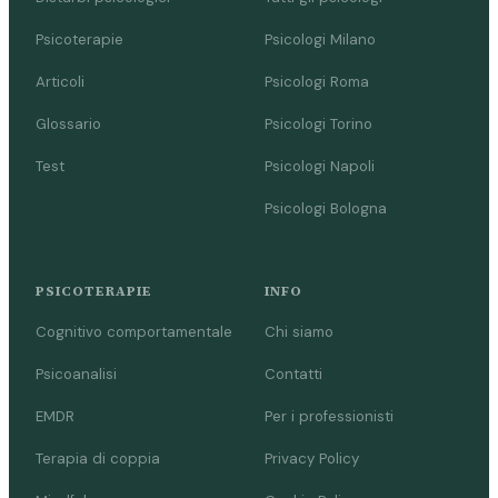
Psicoterapie
Psicologi Milano
Articoli
Psicologi Roma
Glossario
Psicologi Torino
Test
Psicologi Napoli
Psicologi Bologna
PSICOTERAPIE
INFO
Cognitivo comportamentale
Chi siamo
Psicoanalisi
Contatti
EMDR
Per i professionisti
Terapia di coppia
Privacy Policy