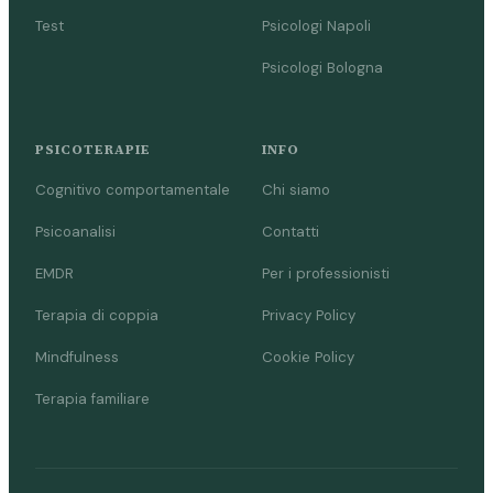
Test
Psicologi Napoli
Psicologi Bologna
PSICOTERAPIE
INFO
Cognitivo comportamentale
Chi siamo
Psicoanalisi
Contatti
EMDR
Per i professionisti
Terapia di coppia
Privacy Policy
Mindfulness
Cookie Policy
Terapia familiare