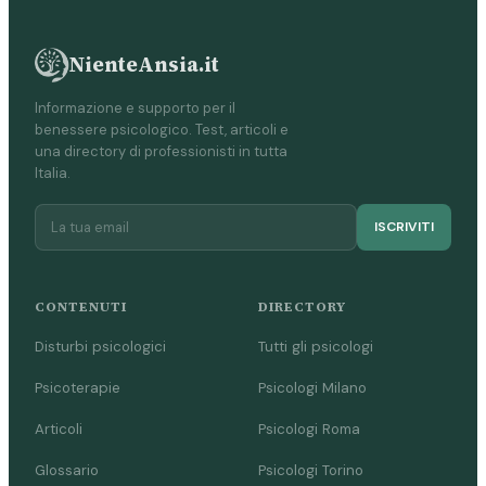
NienteAnsia.it
Informazione e supporto per il
benessere psicologico. Test, articoli e
una directory di professionisti in tutta
Italia.
ISCRIVITI
CONTENUTI
DIRECTORY
Disturbi psicologici
Tutti gli psicologi
Psicoterapie
Psicologi Milano
Articoli
Psicologi Roma
Glossario
Psicologi Torino