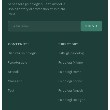
benessere psicologico. Test, articoli e
una directory di professionisti in tutta
Italia.
ISCRIVITI
CONTENUTI
DIRECTORY
Disturbi psicologici
Tutti gli psicologi
Psicoterapie
Psicologi Milano
Articoli
Psicologi Roma
Glossario
Psicologi Torino
Test
Psicologi Napoli
Psicologi Bologna