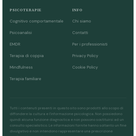
PSICOTERAPIE
INFO
Cognitivo comportamentale
Chi siamo
Psicoanalisi
Contatti
EMDR
Per i professionisti
Terapia di coppia
Privacy Policy
Mindfulness
Cookie Policy
Terapia familiare
Tutti i contenuti presenti in questo sito sono prodotti allo scopo di
diffondere la cultura e l'informazione psicologica. Non possiedono
quindi alcuna funzione diagnostica e non possono sostituirsi ad un
consulto specialistico. Le informazioni fornite hanno soltanto un fine
divulgativo e non intendono rappresentare una prescrizione