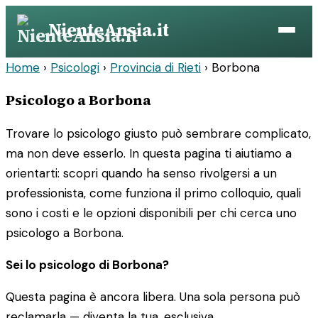
Vai
NienteAnsia.it
al
contenuto
Home
›
Psicologi
›
Provincia di Rieti
›
Borbona
Psicologo a Borbona
Trovare lo psicologo giusto può sembrare complicato,
ma non deve esserlo. In questa pagina ti aiutiamo a
orientarti: scopri quando ha senso rivolgersi a un
professionista, come funziona il primo colloquio, quali
sono i costi e le opzioni disponibili per chi cerca uno
psicologo a Borbona.
Sei lo psicologo di Borbona?
Questa pagina è ancora libera. Una sola persona può
reclamarla — diventa la tua, esclusiva.