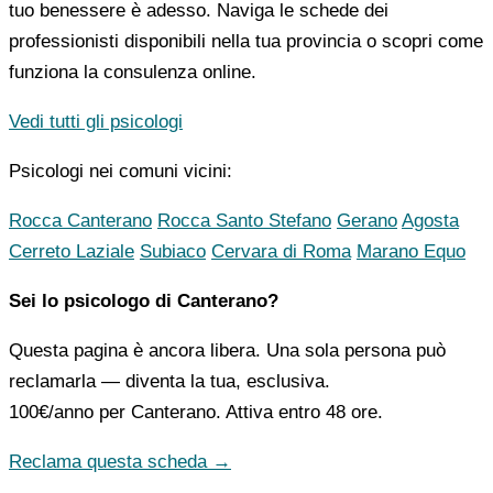
tuo benessere è adesso. Naviga le schede dei
professionisti disponibili nella tua provincia o scopri come
funziona la consulenza online.
Vedi tutti gli psicologi
Psicologi nei comuni vicini:
Rocca Canterano
Rocca Santo Stefano
Gerano
Agosta
Cerreto Laziale
Subiaco
Cervara di Roma
Marano Equo
Sei lo psicologo di Canterano?
Questa pagina è ancora libera. Una sola persona può
reclamarla — diventa la tua, esclusiva.
100€/anno
per Canterano. Attiva entro 48 ore.
Reclama questa scheda →