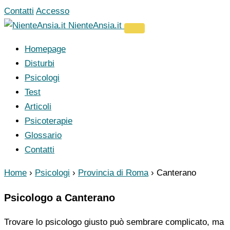
Vai
Contatti
Accesso
al
NienteAnsia.it
contenuto
Homepage
Disturbi
Psicologi
Test
Articoli
Psicoterapie
Glossario
Contatti
Home
›
Psicologi
›
Provincia di Roma
›
Canterano
Psicologo a Canterano
Trovare lo psicologo giusto può sembrare complicato, ma