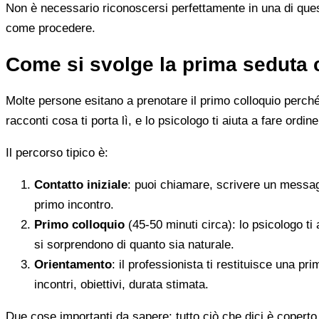
Non è necessario riconoscersi perfettamente in una di quest
come procedere.
Come si svolge la prima seduta 
Molte persone esitano a prenotare il primo colloquio perché
racconti cosa ti porta lì, e lo psicologo ti aiuta a fare ordine
Il percorso tipico è:
Contatto iniziale
: puoi chiamare, scrivere un messag
primo incontro.
Primo colloquio
(45-50 minuti circa): lo psicologo ti 
si sorprendono di quanto sia naturale.
Orientamento
: il professionista ti restituisce una p
incontri, obiettivi, durata stimata.
Due cose importanti da sapere: tutto ciò che dici è coperto 