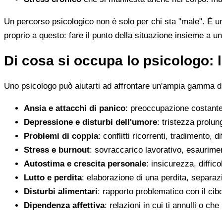
Un percorso psicologico non è solo per chi sta "male". È u
proprio a questo: fare il punto della situazione insieme a un
Di cosa si occupa lo psicologo: l
Uno psicologo può aiutarti ad affrontare un'ampia gamma di 
Ansia e attacchi di panico
: preoccupazione costante,
Depressione e disturbi dell'umore
: tristezza prolun
Problemi di coppia
: conflitti ricorrenti, tradimento, 
Stress e burnout
: sovraccarico lavorativo, esaurimen
Autostima e crescita personale
: insicurezza, diffic
Lutto e perdita
: elaborazione di una perdita, separaz
Disturbi alimentari
: rapporto problematico con il cib
Dipendenza affettiva
: relazioni in cui ti annulli o c