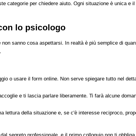
e categorie per chiedere aiuto. Ogni situazione è unica e il
con lo psicologo
 non sanno cosa aspettarsi. In realtà è più semplice di quanto
.
gio o usare il form online. Non serve spiegare tutto nel det
accoglie e ti lascia parlare liberamente. Ti farà alcune doman
rima lettura della situazione e, se c'è interesse reciproco, p
dal segreto professionale, e il primo colloquio non ti obbliga