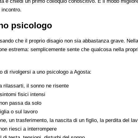
ista e chiedi un primo colloquio conoscitivo. È il modo miglio
 incontro.
no psicologo
ando che il proprio disagio non sia abbastanza grave. Nella 
zione estrema: semplicemente sente che qualcosa nella propr
 di rivolgersi a uno psicologo a Agosta:
 a rilassarti, il sonno ne risente
sintomi fisici intensi
non passa da solo
iglia o sul lavoro
e, un trasferimento, la nascita di un figlio, la perdita del la
on riesci a interrompere
di testa, tensioni, disturbi del sonno