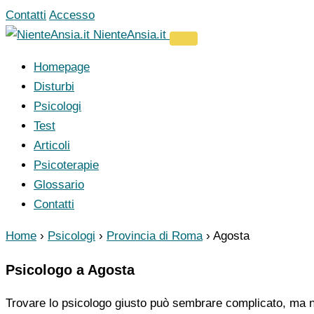
Vai
Contatti
Accesso
al
NienteAnsia.it
contenuto
Homepage
Disturbi
Psicologi
Test
Articoli
Psicoterapie
Glossario
Contatti
Home
›
Psicologi
›
Provincia di Roma
›
Agosta
Psicologo a Agosta
Trovare lo psicologo giusto può sembrare complicato, ma no