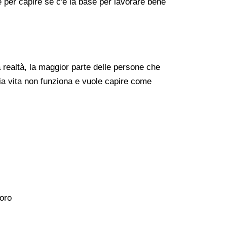
re per capire se c'è la base per lavorare bene
realtà, la maggior parte delle persone che
ia vita non funziona e vuole capire come
voro