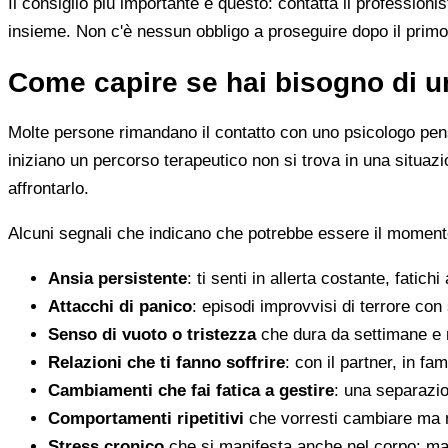
Il consiglio più importante è questo: contatta il profession
insieme. Non c'è nessun obbligo a proseguire dopo il primo
Come capire se hai bisogno di u
Molte persone rimandano il contatto con uno psicologo pens
iniziano un percorso terapeutico non si trova in una situa
affrontarlo.
Alcuni segnali che indicano che potrebbe essere il momento
Ansia persistente
: ti senti in allerta costante, fatichi
Attacchi di panico
: episodi improvvisi di terrore con 
Senso di vuoto o tristezza
che dura da settimane e 
Relazioni che ti fanno soffrire
: con il partner, in fam
Cambiamenti che fai fatica a gestire
: una separazion
Comportamenti ripetitivi
che vorresti cambiare ma n
Stress cronico
che si manifesta anche nel corpo: mal 