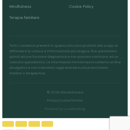
Mindfulness
Cookie Policy
Terapia familiare
Tutti i contenuti presenti in questo sito sono prodotti allo scopo di
diffondere la cultura e l'informazione psicologica. Non possiedono
quindi alcuna funzione diagnostica e non possono sostituirsi ad un
consulto specialistico. Le informazioni fornite hanno soltanto un fine
divulgativo e non intendono rappresentare una prescrizione
medica o terapeutica.
© 2026 NienteAnsia.it
Privacy
Cookie
Termini
Powered by LocalRanking