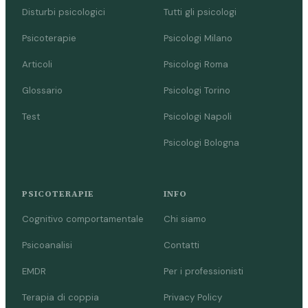
Disturbi psicologici
Tutti gli psicologi
Psicoterapie
Psicologi Milano
Articoli
Psicologi Roma
Glossario
Psicologi Torino
Test
Psicologi Napoli
Psicologi Bologna
PSICOTERAPIE
INFO
Cognitivo comportamentale
Chi siamo
Psicoanalisi
Contatti
EMDR
Per i professionisti
Terapia di coppia
Privacy Policy