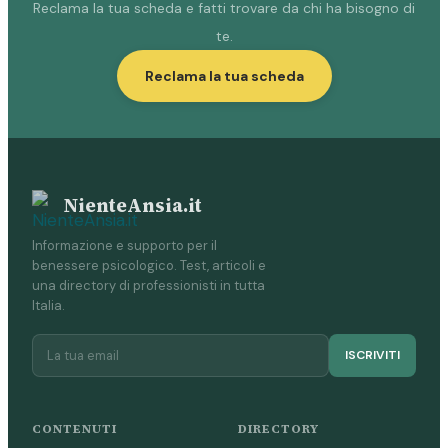
Reclama la tua scheda e fatti trovare da chi ha bisogno di
te.
Reclama la tua scheda
NienteAnsia.it
Informazione e supporto per il
benessere psicologico. Test, articoli e
una directory di professionisti in tutta
Italia.
ISCRIVITI
CONTENUTI
DIRECTORY