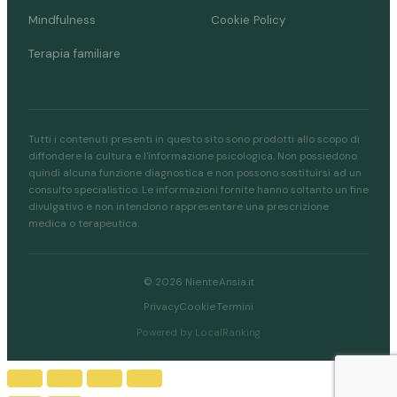
Mindfulness
Cookie Policy
Terapia familiare
Tutti i contenuti presenti in questo sito sono prodotti allo scopo di
diffondere la cultura e l'informazione psicologica. Non possiedono
quindi alcuna funzione diagnostica e non possono sostituirsi ad un
consulto specialistico. Le informazioni fornite hanno soltanto un fine
divulgativo e non intendono rappresentare una prescrizione
medica o terapeutica.
© 2026 NienteAnsia.it
Privacy
Cookie
Termini
Powered by LocalRanking