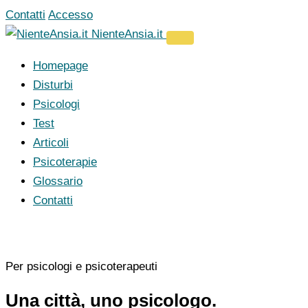
Vai
Contatti
Accesso
al
NienteAnsia.it
contenuto
Homepage
Disturbi
Psicologi
Test
Articoli
Psicoterapie
Glossario
Contatti
Per psicologi e psicoterapeuti
Una città, uno psicologo.