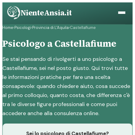
Vai
NienteAnsia.it
al
contenuto
Home
›
Psicologi
›
Provincia di L'Aquila
›
Castellafiume
Psicologo a Castellafiume
Se stai pensando di rivolgerti a uno psicologo a
Castellafiume, sei nel posto giusto. Qui trovi tutte
le informazioni pratiche per fare una scelta
consapevole: quando chiedere aiuto, cosa succede
al primo colloquio, quanto costa, che differenza c'è
tra le diverse figure professionali e come puoi
accedere anche alla consulenza online.
Sei lo psicologo di Castellafiume?