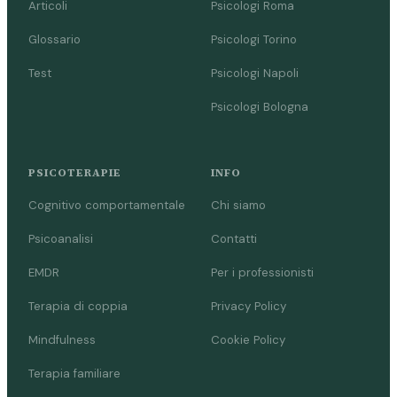
Articoli
Psicologi Roma
Glossario
Psicologi Torino
Test
Psicologi Napoli
Psicologi Bologna
PSICOTERAPIE
INFO
Cognitivo comportamentale
Chi siamo
Psicoanalisi
Contatti
EMDR
Per i professionisti
Terapia di coppia
Privacy Policy
Mindfulness
Cookie Policy
Terapia familiare