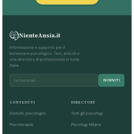
NienteAnsia.it
Informazione e supporto per il
benessere psicologico. Test, articoli e
una directory di professionisti in tutta
Italia.
ISCRIVITI
CONTENUTI
DIRECTORY
Disturbi psicologici
Tutti gli psicologi
Psicoterapie
Psicologi Milano