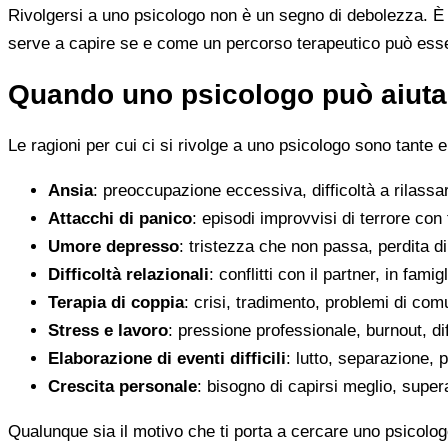
Rivolgersi a uno psicologo non è un segno di debolezza. È u
serve a capire se e come un percorso terapeutico può esser
Quando uno psicologo può aiutar
Le ragioni per cui ci si rivolge a uno psicologo sono tante e
Ansia
: preoccupazione eccessiva, difficoltà a rilassa
Attacchi di panico
: episodi improvvisi di terrore con 
Umore depresso
: tristezza che non passa, perdita 
Difficoltà relazionali
: conflitti con il partner, in fami
Terapia di coppia
: crisi, tradimento, problemi di co
Stress e lavoro
: pressione professionale, burnout, diff
Elaborazione di eventi difficili
: lutto, separazione, p
Crescita personale
: bisogno di capirsi meglio, super
Qualunque sia il motivo che ti porta a cercare uno psicologo