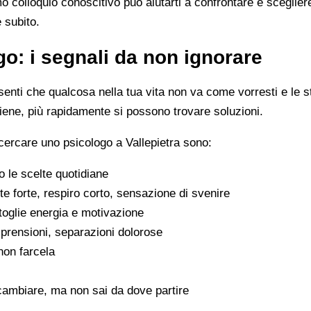
imo colloquio conoscitivo può aiutarti a confrontare e scegli
e subito.
o: i segnali da non ignorare
enti che qualcosa nella tua vita non va come vorresti e le s
viene, più rapidamente si possono trovare soluzioni.
cercare uno psicologo a Vallepietra sono:
 le scelte quotidiane
e forte, respiro corto, sensazione di svenire
 toglie energia e motivazione
omprensioni, separazioni dolorose
 non farcela
cambiare, ma non sai da dove partire