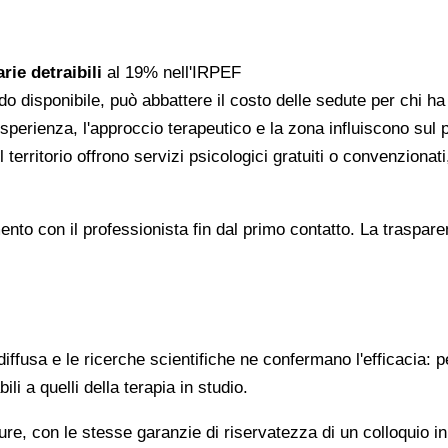
rie detraibili
al 19% nell'IRPEF
do disponibile, può abbattere il costo delle sedute per chi h
l'esperienza, l'approccio terapeutico e la zona influiscono sul
 territorio offrono servizi psicologici gratuiti o convenzion
gomento con il professionista fin dal primo contatto. La trasp
ffusa e le ricerche scientifiche ne confermano l'efficacia: p
ili a quelli della terapia in studio.
re, con le stesse garanzie di riservatezza di un colloquio i