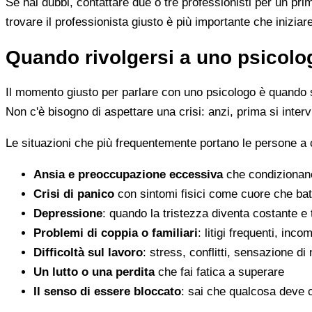
Se hai dubbi, contattare due o tre professionisti per un pr
trovare il professionista giusto è più importante che iniziar
Quando rivolgersi a uno psicolog
Il momento giusto per parlare con uno psicologo è quando s
Non c'è bisogno di aspettare una crisi: anzi, prima si inter
Le situazioni che più frequentemente portano le persone a 
Ansia e preoccupazione eccessiva
che condizionano
Crisi di panico
con sintomi fisici come cuore che batt
Depressione
: quando la tristezza diventa costante e
Problemi di coppia o familiari
: litigi frequenti, inc
Difficoltà sul lavoro
: stress, conflitti, sensazione di
Un lutto o una perdita
che fai fatica a superare
Il senso di essere bloccato
: sai che qualcosa deve 