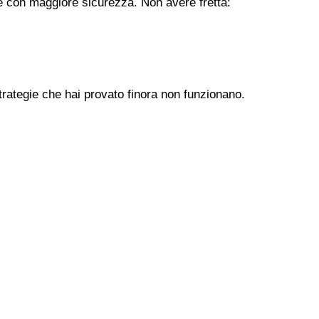
ere con maggiore sicurezza. Non avere fretta:
trategie che hai provato finora non funzionano.