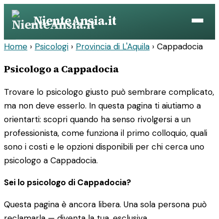
Vai
NienteAnsia.it
al
contenuto
Home
›
Psicologi
›
Provincia di L'Aquila
›
Cappadocia
Psicologo a Cappadocia
Trovare lo psicologo giusto può sembrare complicato,
ma non deve esserlo. In questa pagina ti aiutiamo a
orientarti: scopri quando ha senso rivolgersi a un
professionista, come funziona il primo colloquio, quali
sono i costi e le opzioni disponibili per chi cerca uno
psicologo a Cappadocia.
Sei lo psicologo di Cappadocia?
Questa pagina è ancora libera. Una sola persona può
reclamarla — diventa la tua, esclusiva.