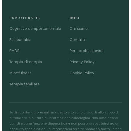
PSICOTERAPIE
INFO
Cognitivo comportamentale
Chi siamo
Psicoanalisi
Contatti
EMDR
Per i professionisti
Terapia di coppia
Privacy Policy
Mindfulness
Cookie Policy
Terapia familiare
Tutti i contenuti presenti in questo sito sono prodotti allo scopo di
diffondere la cultura e l'informazione psicologica. Non possiedono
quindi alcuna funzione diagnostica e non possono sostituirsi ad un
consulto specialistico. Le informazioni fornite hanno soltanto un fine