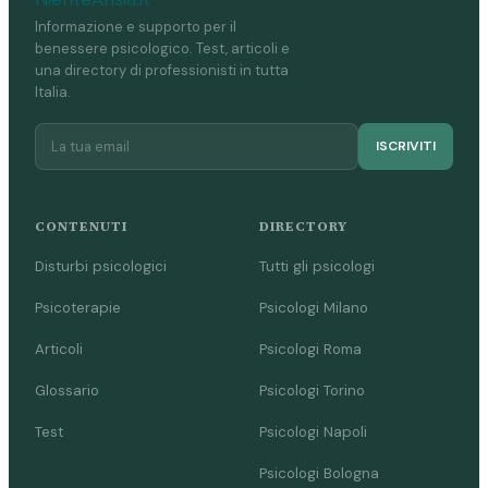
Informazione e supporto per il
benessere psicologico. Test, articoli e
una directory di professionisti in tutta
Italia.
ISCRIVITI
CONTENUTI
DIRECTORY
Disturbi psicologici
Tutti gli psicologi
Psicoterapie
Psicologi Milano
Articoli
Psicologi Roma
Glossario
Psicologi Torino
Test
Psicologi Napoli
Psicologi Bologna