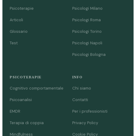
Psicoterapie
Psicologi Milano
Articoli
Psicologi Roma
Glossario
Psicologi Torino
Test
Psicologi Napoli
Psicologi Bologna
PSICOTERAPIE
INFO
Cognitivo comportamentale
Chi siamo
Psicoanalisi
Contatti
EMDR
Per i professionisti
Terapia di coppia
Privacy Policy
Mindfulness
Cookie Policy