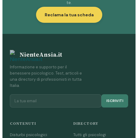
te.
Reclama la tua scheda
NienteAnsia.it
Informazione e supporto per il
benessere psicologico. Test, articoli e
una directory di professionisti in tutta
Italia.
ISCRIVITI
CONTENUTI
DIRECTORY
Disturbi psicologici
Tutti gli psicologi