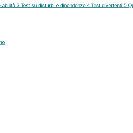
 abilità
3
Test su disturbi e dipendenze
4
Test divertenti
5
Q
mo