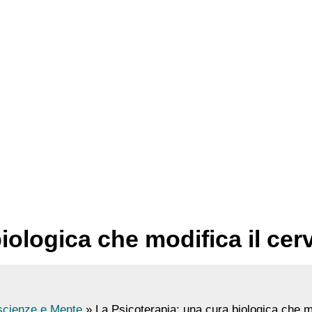
iologica che modifica il cerv
cienze e Mente
La Psicoterapia: una cura biologica che mo