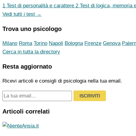
1
Test di personalità e carattere
2
Test di logica, memoria e
Vedi tutti i test →
Trova uno psicologo
Milano
Roma
Torino
Napoli
Bologna
Firenze
Genova
Paler
Cerca in tutta la directory
Resta aggiornato
Ricevi articoli e consigli di psicologia nella tua email.
ISCRIVITI
Articoli correlati