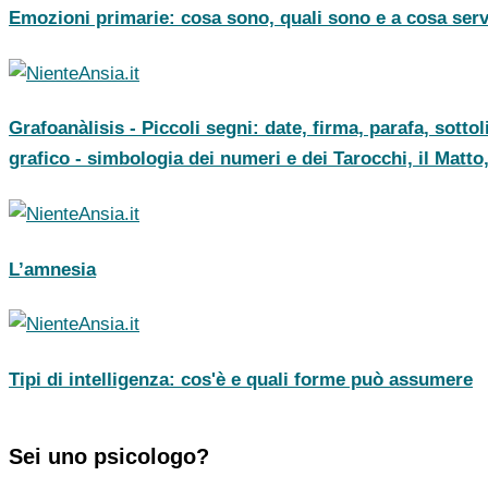
Emozioni primarie: cosa sono, quali sono e a cosa ser
Grafoanàlisis - Piccoli segni: date, firma, parafa, sotto
grafico - simbologia dei numeri e dei Tarocchi, il Matto
L’amnesia
Tipi di intelligenza: cos'è e quali forme può assumere
Sei uno psicologo?