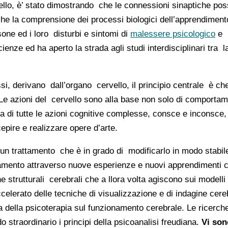
rvello, è’ stato dimostrando che le connessioni sinaptiche p
che la comprensione dei processi biologici dell’apprendimen
sone ed i loro disturbi e sintomi di
malessere psicologico
e p
enze ed ha aperto la strada agli studi interdisciplinari tra la
ssi, derivano dall’organo cervello, il principio centrale è c
Le azioni del cervello sono alla base non solo di comportam
a di tutte le azioni cognitive complesse, consce e inconsc
ire e realizzare opere d’arte.
 un trattamento che è in grado di modificarlo in modo stabile
tamento attraverso nuove esperienze e nuovi apprendimenti
strutturali cerebrali che a llora volta agiscono sui modelli
celerato delle tecniche di visualizzazione e di indagine cere
 della psicoterapia sul funzionamento cerebrale. Le ricerche
straordinario i principi della psicoanalisi freudiana.
Vi son