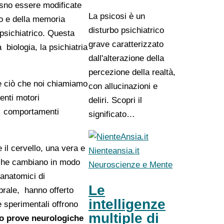
ossno essere modificate
La psicosi è un
to e della memoria
disturbo psichiatrico
sichiatrico. Questa
grave caratterizzato
 biologia, la psichiatria
dall'alterazione della
percezione della realtà,
he ciò che noi chiamiamo
con allucinazioni e
enti motori
deliri. Scopri il
e, comportamenti
significato…
 il cervello, una vera e
Nienteansia.it
 che cambiano in modo
Neuroscienze e Mente
 anatomici di
Le
brale, hanno offerto
intelligenze
 sperimentali offrono
multiple di
o prove neurologiche