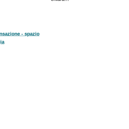
ensazione - spazio
ia