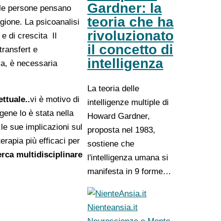
Gardner: la
 le persone pensano
teoria che ha
gione. La psicoanalisi
rivoluzionato
 e di crescita Il
il concetto di
transfert e
intelligenza
la, è necessaria
La teoria delle
ttuale..
vi è motivo di
intelligenze multiple di
gene lo è stata nella
Howard Gardner,
le sue implicazioni sul
proposta nel 1983,
rapia più efficaci per
sostiene che
erca multidisciplinare
l'intelligenza umana si
manifesta in 9 forme…
Nienteansia.it