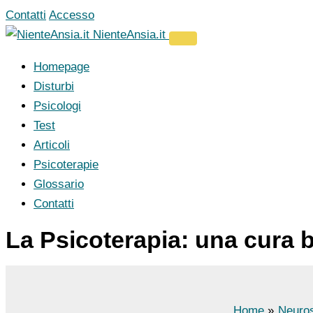
Vai
Contatti
Accesso
al
NienteAnsia.it
contenuto
Homepage
Disturbi
Psicologi
Test
Articoli
Psicoterapie
Glossario
Contatti
La Psicoterapia: una cura b
Home
Neuros