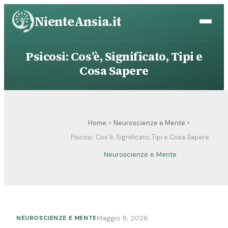
Vai
NienteAnsia.it
al
contenuto
Psicosi: Cos’è, Significato, Tipi e
Cosa Sapere
Home
Neuroscienze e Mente
Psicosi: Cos’è, Significato, Tipi e Cosa Sapere
Neuroscienze e Mente
Maggio 8, 2026
NEUROSCIENZE E MENTE