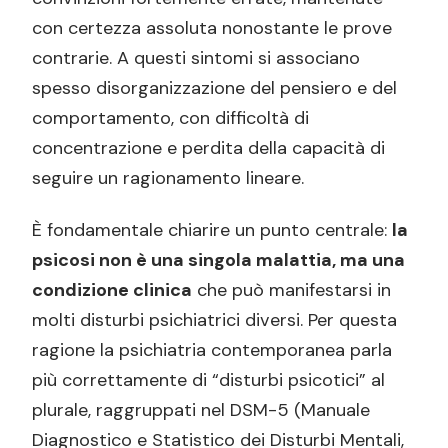
Psicoterapia
con certezza assoluta nonostante le prove
Interventi complementari
contrarie. A questi sintomi si associano
spesso disorganizzazione del pensiero e del
Importanza della tempestività
comportamento, con difficoltà di
FAQ — Domande frequenti sulla psicosi
concentrazione e perdita della capacità di
La psicosi è una malattia mentale?
seguire un ragionamento lineare.
Quanti tipi di psicosi esistono?
È fondamentale chiarire un punto centrale:
la
Quali sono le psicosi più diffuse?
psicosi non è una singola malattia, ma una
Quali disturbi rientrano nelle psicosi?
condizione clinica
che può manifestarsi in
Che differenza c’è tra psicosi acuta e
molti disturbi psichiatrici diversi. Per questa
cronica?
ragione la psichiatria contemporanea parla
più correttamente di “disturbi psicotici” al
plurale, raggruppati nel DSM-5 (Manuale
Diagnostico e Statistico dei Disturbi Mentali,