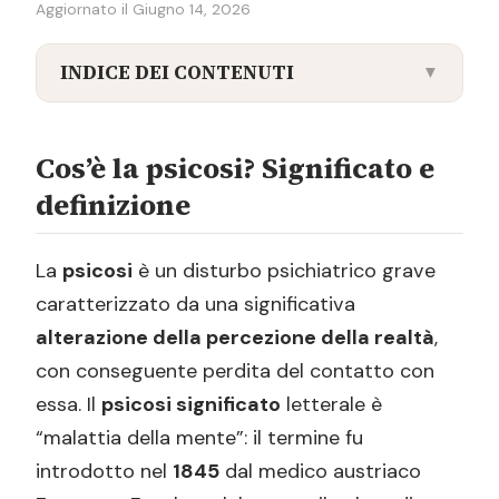
Aggiornato il Giugno 14, 2026
INDICE DEI CONTENUTI
▼
Cos’è la psicosi? Significato e definizione
Quali sono i tipi di psicosi
Cos’è la psicosi? Significato e
definizione
Psicosi acuta, cronica e transitoria: le
differenze
La
psicosi
è un disturbo psichiatrico grave
Psicosi acuta
caratterizzato da una significativa
Psicosi cronica
alterazione della percezione della realtà
,
Psicosi transitoria
con conseguente perdita del contatto con
Psicosi affettiva
essa. Il
psicosi significato
letterale è
Quali disturbi rientrano nelle psicosi?
“malattia della mente”: il termine fu
introdotto nel
1845
dal medico austriaco
Schizofrenia