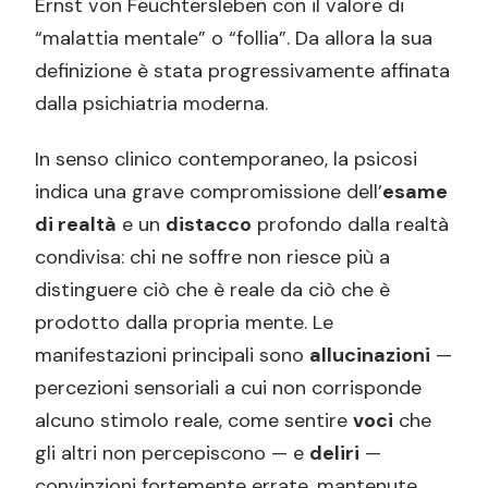
Ernst von Feuchtersleben con il valore di
Disturbo schizofreniforme
“malattia mentale” o “follia”. Da allora la sua
Disturbo schizoaffettivo
definizione è stata progressivamente affinata
Disturbo delirante
dalla psichiatria moderna.
Disturbo psicotico breve
In senso clinico contemporaneo, la psicosi
Disturbo psicotico indotto da sostanze o
indica una grave compromissione dell’
esame
farmaci
di realtà
e un
distacco
profondo dalla realtà
Disturbo psicotico dovuto a condizione
condivisa: chi ne soffre non riesce più a
medica
distinguere ciò che è reale da ciò che è
Psicosi post-partum
prodotto dalla propria mente. Le
Psicosi e schizofrenia: un breve chiarimento
manifestazioni principali sono
allucinazioni
—
percezioni sensoriali a cui non corrisponde
La psicosi si può curare? Uno sguardo
alcuno stimolo reale, come sentire
voci
che
d’insieme
gli altri non percepiscono — e
deliri
—
Terapia farmacologica
convinzioni fortemente errate, mantenute