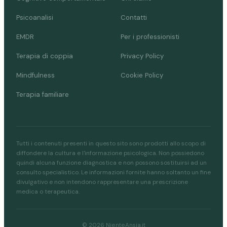
Psicoanalisi
Contatti
EMDR
Per i professionisti
Terapia di coppia
Privacy Policy
Mindfulness
Cookie Policy
Terapia familiare
Tutti i contenuti presenti in questo sito sono prodotti allo scopo di
diffondere la cultura e l'informazione psicologica. Non possiedono
quindi alcuna funzione diagnostica e non possono sostituirsi ad un
consulto specialistico. Le informazioni fornite hanno soltanto un fine
divulgativo e non intendono rappresentare una prescrizione
medica o terapeutica.
© 2026 NienteAnsia.it