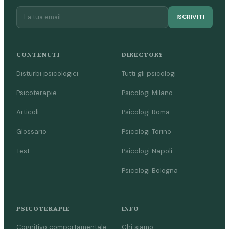
ISCRIVITI
CONTENUTI
DIRECTORY
Disturbi psicologici
Tutti gli psicologi
Psicoterapie
Psicologi Milano
Articoli
Psicologi Roma
Glossario
Psicologi Torino
Test
Psicologi Napoli
Psicologi Bologna
PSICOTERAPIE
INFO
Cognitivo comportamentale
Chi siamo