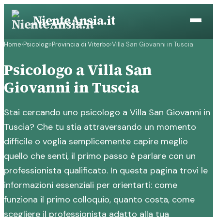
Vai
NienteAnsia.it
al
contenuto
Home
›
Psicologi
›
Provincia di Viterbo
›
Villa San Giovanni in Tuscia
Psicologo a Villa San
Giovanni in Tuscia
Stai cercando uno psicologo a Villa San Giovanni in
Tuscia? Che tu stia attraversando un momento
difficile o voglia semplicemente capire meglio
quello che senti, il primo passo è parlare con un
professionista qualificato. In questa pagina trovi le
informazioni essenziali per orientarti: come
funziona il primo colloquio, quanto costa, come
scegliere il professionista adatto alla tua