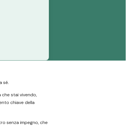
a sé.
a che stai vivendo,
mento chiave della
ntro senza impegno, che