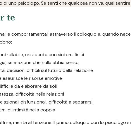
to di uno psicologo. Se senti che qualcosa non va, quel sentire 
r te
onali e comportamentali attraverso il colloquio e, quando neces
udono:
trollabile, crisi acute con sintomi fisici
gia, sensazione che nulla abbia senso
tà, decisioni difficili sul futuro della relazione
e esaurisce le risorse emotive
fficile da elaborare da soli
tezza, difficoltà nelle relazioni
elazionali disfunzionali, difficoltà a separarsi
lemi di intimità nella coppia
offrire, merita attenzione. Il primo colloquio con lo psicologo 