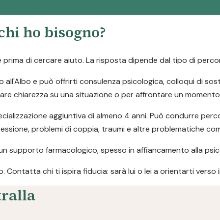
 chi ho bisogno?
rima di cercare aiuto. La risposta dipende dal tipo di percor
o all'Albo e può offrirti consulenza psicologica, colloqui di so
fare chiarezza su una situazione o per affrontare un momento d
ializzazione aggiuntiva di almeno 4 anni. Può condurre percor
pressione, problemi di coppia, traumi e altre problematiche co
un supporto farmacologico, spesso in affiancamento alla psic
ontatta chi ti ispira fiducia: sarà lui o lei a orientarti verso 
tralla