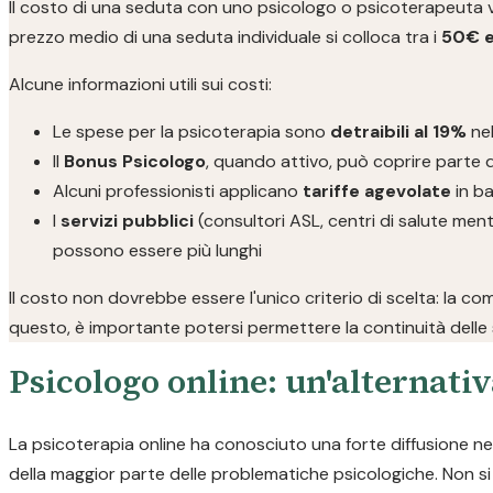
Il costo di una seduta con uno psicologo o psicoterapeuta varia
prezzo medio di una seduta individuale si colloca tra i
50€ e
Alcune informazioni utili sui costi:
Le spese per la psicoterapia sono
detraibili al 19%
nel
Il
Bonus Psicologo
, quando attivo, può coprire parte d
Alcuni professionisti applicano
tariffe agevolate
in ba
I
servizi pubblici
(consultori ASL, centri di salute ment
possono essere più lunghi
Il costo non dovrebbe essere l'unico criterio di scelta: la co
questo, è importante potersi permettere la continuità delle 
Psicologo online: un'alternativ
La psicoterapia online ha conosciuto una forte diffusione negl
della maggior parte delle problematiche psicologiche. Non si t