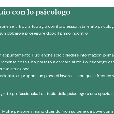
io con lo psicologo
apire se ti trovi a tuo agio con il professionista, e allo psico
ssun obbligo a proseguire dopo il primo incontro.
e un appuntamento. Puoi anche solo chiedere informazioni prima
eramente cosa ti ha portato a cercare aiuto. Lo psicologo asc
a tua situazione.
ofessionista ti propone un piano di lavoro — con quale frequenza
segreto professionale. Lo studio dello psicologo è uno spazio s
e. Molte persone iniziano dicendo "non so bene da dove comin