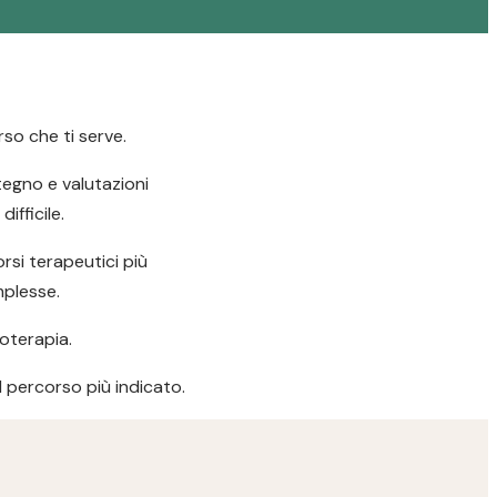
so che ti serve.
stegno e valutazioni
ifficile.
si terapeutici più
mplesse.
oterapia.
il percorso più indicato.