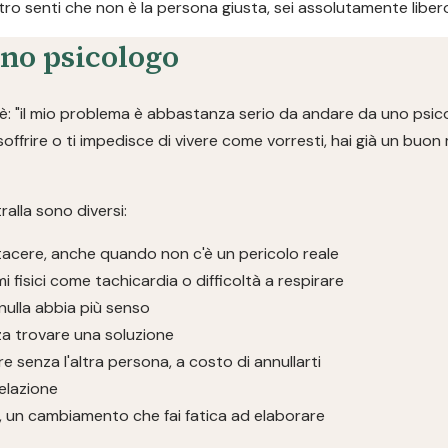
ntro senti che non è la persona giusta, sei assolutamente libero
no psicologo
: "il mio problema è abbastanza serio da andare da uno psico
 soffrire o ti impedisce di vivere come vorresti, hai già un buo
alla sono diversi:
tacere, anche quando non c'è un pericolo reale
isici come tachicardia o difficoltà a respirare
nulla abbia più senso
za trovare una soluzione
re senza l'altra persona, a costo di annullarti
relazione
a, un cambiamento che fai fatica ad elaborare