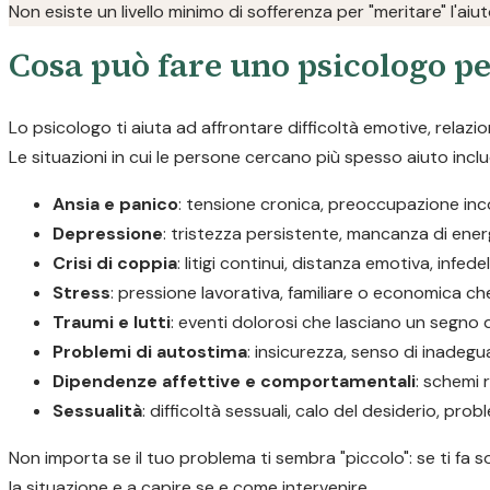
Non esiste un livello minimo di sofferenza per "meritare" l'aiu
Cosa può fare uno psicologo pe
Lo psicologo ti aiuta ad affrontare difficoltà emotive, relazi
Le situazioni in cui le persone cercano più spesso aiuto incl
Ansia e panico
: tensione cronica, preoccupazione incon
Depressione
: tristezza persistente, mancanza di ener
Crisi di coppia
: litigi continui, distanza emotiva, infedel
Stress
: pressione lavorativa, familiare o economica ch
Traumi e lutti
: eventi dolorosi che lasciano un segno di
Problemi di autostima
: insicurezza, senso di inadegua
Dipendenze affettive e comportamentali
: schemi r
Sessualità
: difficoltà sessuali, calo del desiderio, prob
Non importa se il tuo problema ti sembra "piccolo": se ti fa s
la situazione e a capire se e come intervenire.