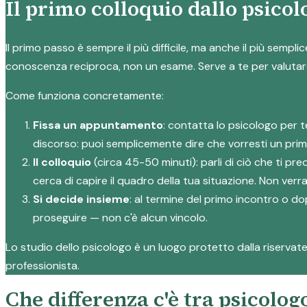
Il primo colloquio dallo psicol
Il primo passo è sempre il più difficile, ma anche il più semp
conoscenza reciproca, non un esame. Serve a te per valutare 
Come funziona concretamente:
Fissa un appuntamento
: contatta lo psicologo per 
discorso: puoi semplicemente dire che vorresti un prim
Il colloquio
(circa 45-50 minuti): parli di ciò che ti p
cerca di capire il quadro della tua situazione. Non verra
Si decide insieme
: al termine del primo incontro o do
proseguire — non c'è alcun vincolo.
Lo studio dello psicologo è un luogo protetto dalla riservatez
professionista.
Che differenza c'è tra psicolog