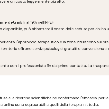
 avere un costo leggermente più alto.
rie detraibili
al 19% nell'IRPEF
 disponibile, può abbattere il costo delle sedute per chi ha 
'esperienza, l'approccio terapeutico e la zona influiscono sul pr
 territorio offrono servizi psicologici gratuiti o convenzionat
gomento con il professionista fin dal primo contatto. La trasp
usa e le ricerche scientifiche ne confermano l'efficacia: per l
a online sono equiparabili a quelli della terapia in studio.