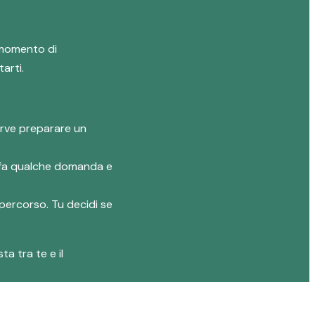
n momento di
arti.
erve preparare un
ti fa qualche domanda e
 percorso. Tu decidi se
a tra te e il