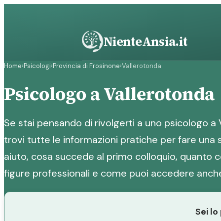
Vai
al
contenuto
NienteAnsia.it
Home
›
Psicologi
›
Provincia di Frosinone
›
Vallerotonda
Psicologo a Vallerotonda
Se stai pensando di rivolgerti a uno psicologo a 
trovi tutte le informazioni pratiche per fare un
aiuto, cosa succede al primo colloquio, quanto co
figure professionali e come puoi accedere anche
Sei lo