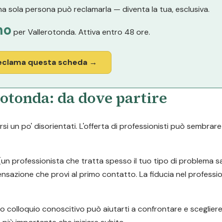
a sola persona può reclamarla — diventa la tua, esclusiva.
no
per Vallerotonda. Attiva entro 48 ore.
eclama questa scheda →
otonda: da dove partire
si un po' disorientati. L'offerta di professionisti può sembrare
e (un professionista che tratta spesso il tuo tipo di problema 
 sensazione che provi al primo contatto. La fiducia nel professi
mo colloquio conoscitivo può aiutarti a confrontare e sceglie