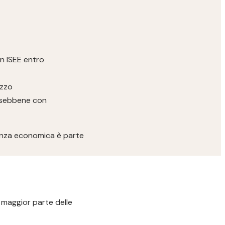
un ISEE entro
ezzo
i, sebbene con
arenza economica è parte
a maggior parte delle