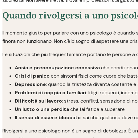
sicurezza. Non avere fretta: trovare il professionista giusto 
Quando rivolgersi a uno psicol
Il momento giusto per parlare con uno psicologo è quando se
finora non funzionano. Non c'è bisogno di aspettare una crisi:
Le situazioni che più frequentemente portano le persone a 
Ansia e preoccupazione eccessiva
che condizionano
Crisi di panico
con sintomi fisici come cuore che batte
Depressione
: quando la tristezza diventa costante e 
Problemi di coppia o familiari
: litigi frequenti, inco
Difficoltà sul lavoro
: stress, conflitti, sensazione di n
Un lutto o una perdita
che fai fatica a superare
Il senso di essere bloccato
: sai che qualcosa deve c
Rivolgersi a uno psicologo non è un segno di debolezza. È una