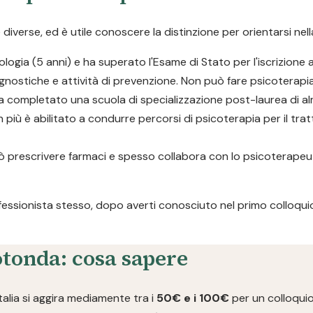
verse, ed è utile conoscere la distinzione per orientarsi nell
logia (5 anni) e ha superato l'Esame di Stato per l'iscrizione a
gnostiche e attività di prevenzione. Non può fare psicoterapia
a completato una scuola di specializzazione post-laurea di al
n più è abilitato a condurre percorsi di psicoterapia per il tra
 Può prescrivere farmaci e spesso collabora con lo psicoterap
ofessionista stesso, dopo averti conosciuto nel primo colloquio,
rotonda: cosa sapere
talia si aggira mediamente tra i
50€ e i 100€
per un colloquio 