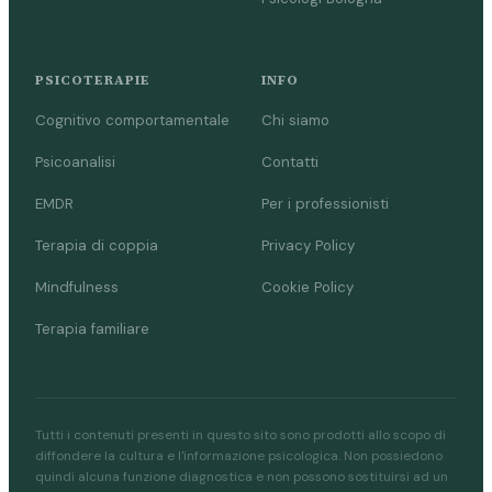
PSICOTERAPIE
INFO
Cognitivo comportamentale
Chi siamo
Psicoanalisi
Contatti
EMDR
Per i professionisti
Terapia di coppia
Privacy Policy
Mindfulness
Cookie Policy
Terapia familiare
Tutti i contenuti presenti in questo sito sono prodotti allo scopo di
diffondere la cultura e l'informazione psicologica. Non possiedono
quindi alcuna funzione diagnostica e non possono sostituirsi ad un