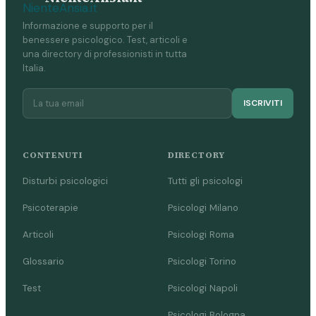
Informazione e supporto per il
benessere psicologico. Test, articoli e
una directory di professionisti in tutta
Italia.
ISCRIVITI
CONTENUTI
DIRECTORY
Disturbi psicologici
Tutti gli psicologi
Psicoterapie
Psicologi Milano
Articoli
Psicologi Roma
Glossario
Psicologi Torino
Test
Psicologi Napoli
Psicologi Bologna