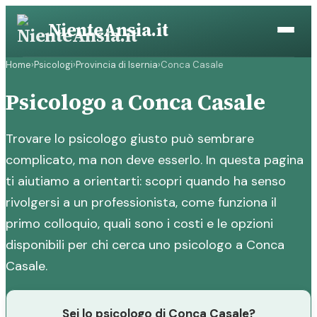
Vai
NienteAnsia.it
al
contenuto
Home
›
Psicologi
›
Provincia di Isernia
›
Conca Casale
Psicologo a Conca Casale
Trovare lo psicologo giusto può sembrare
complicato, ma non deve esserlo. In questa pagina
ti aiutiamo a orientarti: scopri quando ha senso
rivolgersi a un professionista, come funziona il
primo colloquio, quali sono i costi e le opzioni
disponibili per chi cerca uno psicologo a Conca
Casale.
Sei lo psicologo di Conca Casale?