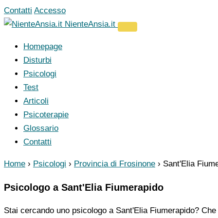
Vai
Contatti
Accesso
al
NienteAnsia.it
contenuto
Homepage
Disturbi
Psicologi
Test
Articoli
Psicoterapie
Glossario
Contatti
Home
›
Psicologi
›
Provincia di Frosinone
›
Sant'Elia Fium
Psicologo a Sant'Elia Fiumerapido
Stai cercando uno psicologo a Sant'Elia Fiumerapido? Che t