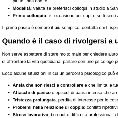
più in linea con te
Modalità
: valuta se preferisci colloqui in studio a San
Primo colloquio
: è l'occasione per capire se ti senti
Il primo passo è sempre il più semplice: contatta chi ti ispi
Quando è il caso di rivolgersi a
Non serve aspettare di stare molto male per chiedere aiuto. 
di affrontare la vita quotidiana, parlare con uno psicologo p
Ecco alcune situazioni in cui un percorso psicologico può e
Ansia che non riesci a controllare
e che limita le tu
Attacchi di panico
o episodi di paura intensa che arr
Tristezza prolungata
, perdita di interesse per le co
Problemi nella relazione di coppia
: conflitti ripeti
Stress lavorativo
, burnout o difficoltà professionali 