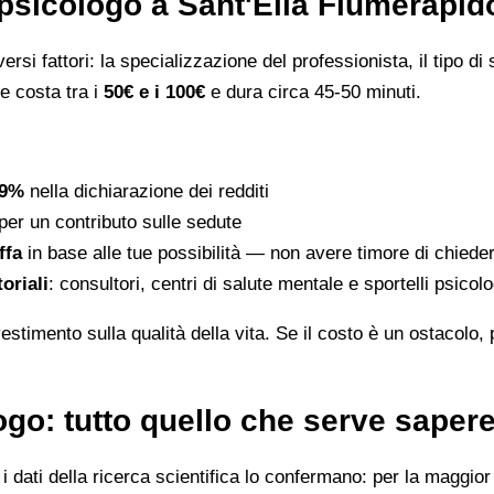
psicologo a Sant'Elia Fiumerapid
rsi fattori: la specializzazione del professionista, il tipo di s
le costa tra i
50€ e i 100€
e dura circa 45-50 minuti.
19%
nella dichiarazione dei redditi
per un contributo sulle sedute
ffa
in base alle tue possibilità — non avere timore di chiede
toriali
: consultori, centri di salute mentale e sportelli psico
stimento sulla qualità della vita. Se il costo è un ostacolo,
go: tutto quello che serve saper
dati della ricerca scientifica lo confermano: per la maggior p