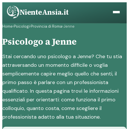
Vai
NienteAnsia.it
al
contenuto
Home
›
Psicologi
›
Provincia di Roma
›
Jenne
Psicologo a Jenne
Stai cercando uno psicologo a Jenne? Che tu stia
attraversando un momento difficile o voglia
semplicemente capire meglio quello che senti, il
primo passo è parlare con un professionista
qualificato. In questa pagina trovi le informazioni
essenziali per orientarti: come funziona il primo
colloquio, quanto costa, come scegliere il
professionista adatto alla tua situazione.