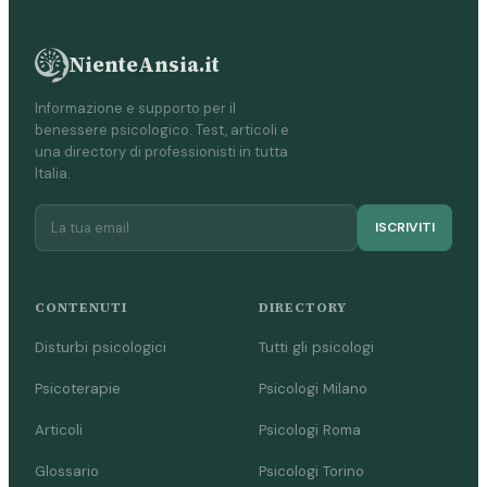
NienteAnsia.it
Informazione e supporto per il
benessere psicologico. Test, articoli e
una directory di professionisti in tutta
Italia.
ISCRIVITI
CONTENUTI
DIRECTORY
Disturbi psicologici
Tutti gli psicologi
Psicoterapie
Psicologi Milano
Articoli
Psicologi Roma
Glossario
Psicologi Torino