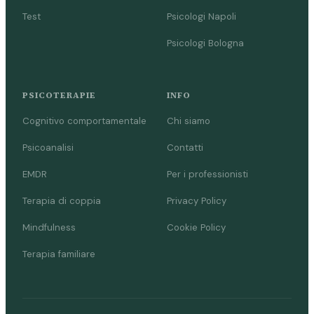
Test
Psicologi Napoli
Psicologi Bologna
PSICOTERAPIE
INFO
Cognitivo comportamentale
Chi siamo
Psicoanalisi
Contatti
EMDR
Per i professionisti
Terapia di coppia
Privacy Policy
Mindfulness
Cookie Policy
Terapia familiare