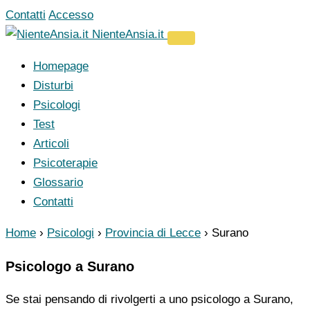
Vai
Contatti
Accesso
al
NienteAnsia.it
contenuto
Homepage
Disturbi
Psicologi
Test
Articoli
Psicoterapie
Glossario
Contatti
Home
›
Psicologi
›
Provincia di Lecce
›
Surano
Psicologo a Surano
Se stai pensando di rivolgerti a uno psicologo a Surano,