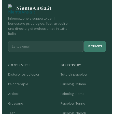
NienteAnsia.it
Informazione e supporto per il
benessere psicologico. Test, articoli e
una directory di professionisti in tutta
Italia.
ISCRIVITI
CONTENUTI
DIRECTORY
Disturbi psicologici
Tutti gli psicologi
Psicoterapie
Psicologi Milano
Articoli
Psicologi Roma
Glossario
Psicologi Torino
Test
Psicologi Napoli