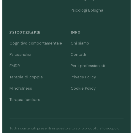
Psicologi Bologna
PSICOTERAPIE
INFO
Cognitivo comportamentale
Chi siamo
Psicoanalisi
Contatti
EMDR
Per i professionisti
Terapia di coppia
Privacy Policy
Mindfulness
Cookie Policy
Terapia familiare
Tutti i contenuti presenti in questo sito sono prodotti allo scopo di