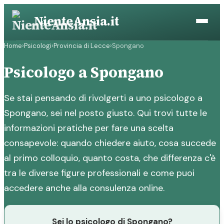
Vai
NienteAnsia.it
al
contenuto
Home
›
Psicologi
›
Provincia di Lecce
›
Spongano
Psicologo a Spongano
Se stai pensando di rivolgerti a uno psicologo a
Spongano, sei nel posto giusto. Qui trovi tutte le
informazioni pratiche per fare una scelta
consapevole: quando chiedere aiuto, cosa succede
al primo colloquio, quanto costa, che differenza c'è
tra le diverse figure professionali e come puoi
accedere anche alla consulenza online.
Sei lo psicologo di Spongano?