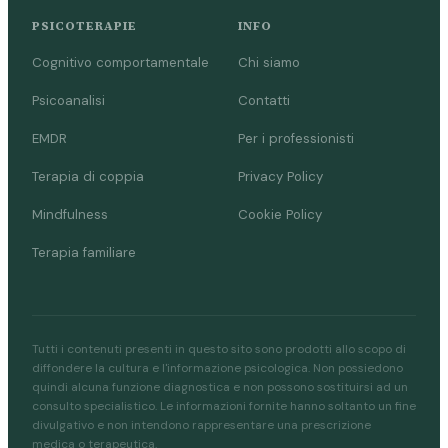
PSICOTERAPIE
INFO
Cognitivo comportamentale
Chi siamo
Psicoanalisi
Contatti
EMDR
Per i professionisti
Terapia di coppia
Privacy Policy
Mindfulness
Cookie Policy
Terapia familiare
Tutti i contenuti presenti in questo sito sono prodotti allo scopo di
diffondere la cultura e l'informazione psicologica. Non possiedono
quindi alcuna funzione diagnostica e non possono sostituirsi ad un
consulto specialistico. Le informazioni fornite hanno soltanto un fine
divulgativo e non intendono rappresentare una prescrizione
medica o terapeutica.