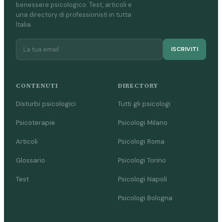
benessere psicologico. Test, articoli e
una directory di professionisti in tutta
Italia.
ISCRIVITI
CONTENUTI
DIRECTORY
Disturbi psicologici
Tutti gli psicologi
Psicoterapie
Psicologi Milano
Articoli
Psicologi Roma
Glossario
Psicologi Torino
Test
Psicologi Napoli
Psicologi Bologna