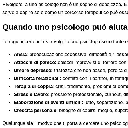
Rivolgersi a uno psicologo non è un segno di debolezza. È u
serve a capire se e come un percorso terapeutico può esser
Quando uno psicologo può aiutar
Le ragioni per cui ci si rivolge a uno psicologo sono tante e
Ansia
: preoccupazione eccessiva, difficoltà a rilassa
Attacchi di panico
: episodi improvvisi di terrore con 
Umore depresso
: tristezza che non passa, perdita 
Difficoltà relazionali
: conflitti con il partner, in fami
Terapia di coppia
: crisi, tradimento, problemi di co
Stress e lavoro
: pressione professionale, burnout, diff
Elaborazione di eventi difficili
: lutto, separazione, p
Crescita personale
: bisogno di capirsi meglio, super
Qualunque sia il motivo che ti porta a cercare uno psicolog