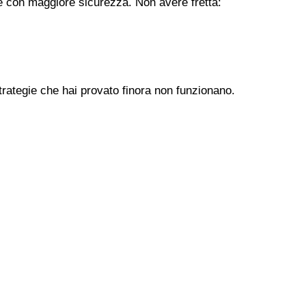
ere con maggiore sicurezza. Non avere fretta:
trategie che hai provato finora non funzionano.