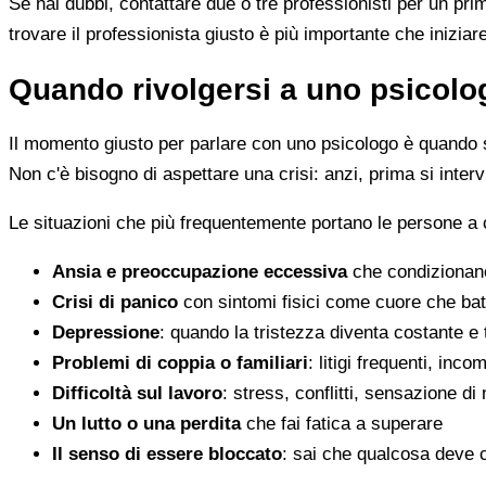
Se hai dubbi, contattare due o tre professionisti per un pr
trovare il professionista giusto è più importante che iniziar
Quando rivolgersi a uno psicolog
Il momento giusto per parlare con uno psicologo è quando s
Non c'è bisogno di aspettare una crisi: anzi, prima si inter
Le situazioni che più frequentemente portano le persone a
Ansia e preoccupazione eccessiva
che condizionano
Crisi di panico
con sintomi fisici come cuore che batt
Depressione
: quando la tristezza diventa costante e
Problemi di coppia o familiari
: litigi frequenti, inc
Difficoltà sul lavoro
: stress, conflitti, sensazione di
Un lutto o una perdita
che fai fatica a superare
Il senso di essere bloccato
: sai che qualcosa deve 