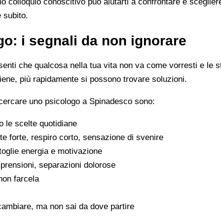
imo colloquio conoscitivo può aiutarti a confrontare e scegli
e subito.
o: i segnali da non ignorare
enti che qualcosa nella tua vita non va come vorresti e le s
viene, più rapidamente si possono trovare soluzioni.
 cercare uno psicologo a Spinadesco sono:
 le scelte quotidiane
e forte, respiro corto, sensazione di svenire
 toglie energia e motivazione
omprensioni, separazioni dolorose
 non farcela
cambiare, ma non sai da dove partire