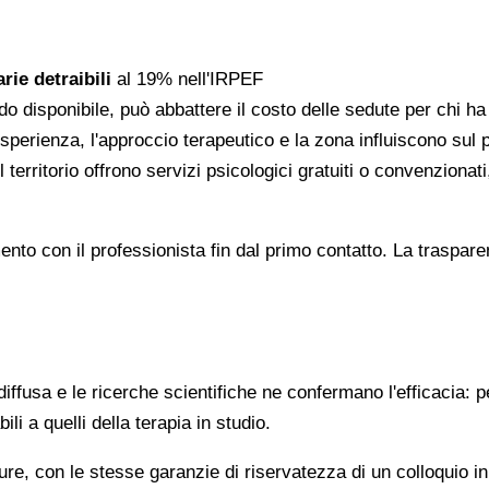
rie detraibili
al 19% nell'IRPEF
do disponibile, può abbattere il costo delle sedute per chi h
l'esperienza, l'approccio terapeutico e la zona influiscono sul
 territorio offrono servizi psicologici gratuiti o convenzion
gomento con il professionista fin dal primo contatto. La trasp
ffusa e le ricerche scientifiche ne confermano l'efficacia: p
ili a quelli della terapia in studio.
re, con le stesse garanzie di riservatezza di un colloquio i