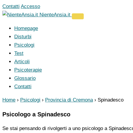
Vai
Contatti
Accesso
al
NienteAnsia.it
contenuto
Homepage
Disturbi
Psicologi
Test
Articoli
Psicoterapie
Glossario
Contatti
Home
›
Psicologi
›
Provincia di Cremona
›
Spinadesco
Psicologo a Spinadesco
Se stai pensando di rivolgerti a uno psicologo a Spinadesco