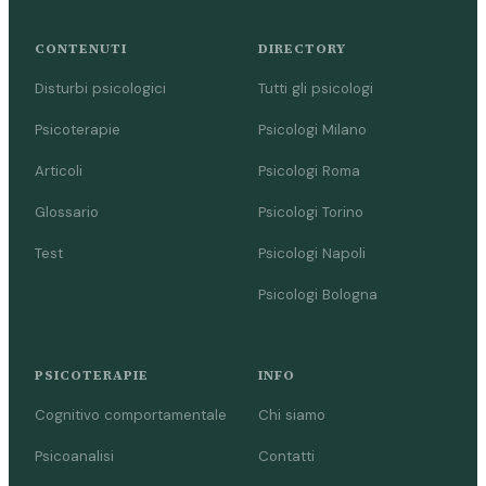
CONTENUTI
DIRECTORY
Disturbi psicologici
Tutti gli psicologi
Psicoterapie
Psicologi Milano
Articoli
Psicologi Roma
Glossario
Psicologi Torino
Test
Psicologi Napoli
Psicologi Bologna
PSICOTERAPIE
INFO
Cognitivo comportamentale
Chi siamo
Psicoanalisi
Contatti