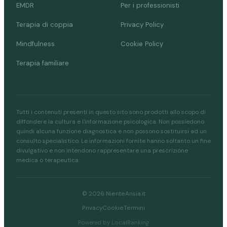
EMDR
Per i professionisti
Terapia di coppia
Privacy Policy
Mindfulness
Cookie Policy
Terapia familiare
Tutti i contenuti presenti in questo sito sono prodotti allo scopo di
diffondere la cultura e l'informazione psicologica. Non possiedono
quindi alcuna funzione diagnostica e non possono sostituirsi ad un
consulto specialistico. Le informazioni fornite hanno soltanto un fine
divulgativo e non intendono rappresentare una prescrizione
medica o terapeutica.
© 2026 NienteAnsia.it
Privacy
Cookie
Termini
Powered by LocalRanking