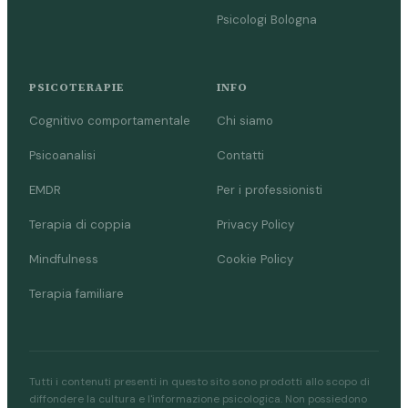
Psicologi Bologna
PSICOTERAPIE
INFO
Cognitivo comportamentale
Chi siamo
Psicoanalisi
Contatti
EMDR
Per i professionisti
Terapia di coppia
Privacy Policy
Mindfulness
Cookie Policy
Terapia familiare
Tutti i contenuti presenti in questo sito sono prodotti allo scopo di
diffondere la cultura e l'informazione psicologica. Non possiedono