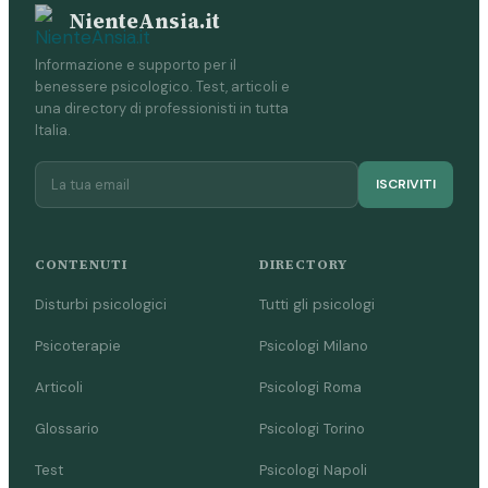
NienteAnsia.it
Informazione e supporto per il
benessere psicologico. Test, articoli e
una directory di professionisti in tutta
Italia.
ISCRIVITI
CONTENUTI
DIRECTORY
Disturbi psicologici
Tutti gli psicologi
Psicoterapie
Psicologi Milano
Articoli
Psicologi Roma
Glossario
Psicologi Torino
Test
Psicologi Napoli