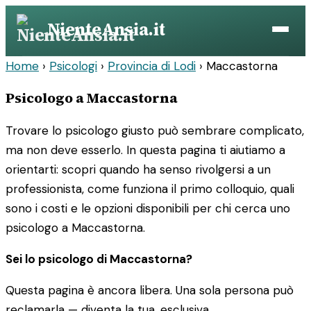
Vai
NienteAnsia.it
al
contenuto
Home
›
Psicologi
›
Provincia di Lodi
›
Maccastorna
Psicologo a Maccastorna
Trovare lo psicologo giusto può sembrare complicato,
ma non deve esserlo. In questa pagina ti aiutiamo a
orientarti: scopri quando ha senso rivolgersi a un
professionista, come funziona il primo colloquio, quali
sono i costi e le opzioni disponibili per chi cerca uno
psicologo a Maccastorna.
Sei lo psicologo di Maccastorna?
Questa pagina è ancora libera. Una sola persona può
reclamarla — diventa la tua, esclusiva.