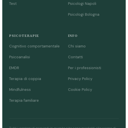
Test
Psicologi Napoli
Psicologi Bologna
PSICOTERAPIE
INFO
Cognitivo comportamentale
Chi siamo
Psicoanalisi
Contatti
EMDR
Per i professionisti
Terapia di coppia
Privacy Policy
Mindfulness
Cookie Policy
Terapia familiare