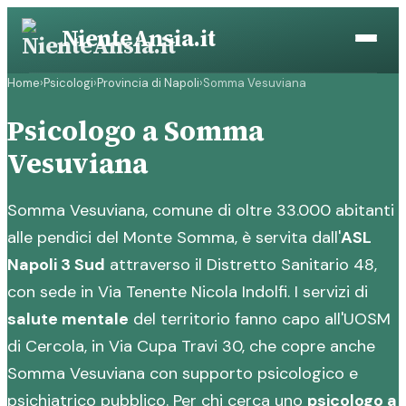
Vai
NienteAnsia.it
al
contenuto
Home
›
Psicologi
›
Provincia di Napoli
›
Somma Vesuviana
Psicologo a Somma
Vesuviana
Somma Vesuviana, comune di oltre 33.000 abitanti
alle pendici del Monte Somma, è servita dall'
ASL
Napoli 3 Sud
attraverso il Distretto Sanitario 48,
con sede in Via Tenente Nicola Indolfi. I servizi di
salute mentale
del territorio fanno capo all'UOSM
di Cercola, in Via Cupa Travi 30, che copre anche
Somma Vesuviana con supporto psicologico e
psichiatrico pubblico. Per chi cerca uno
psicologo a