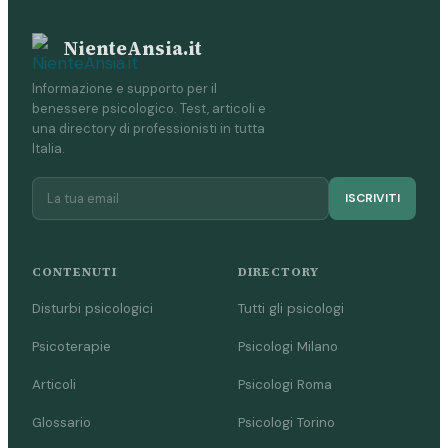
NienteAnsia.it
Informazione e supporto per il
benessere psicologico. Test, articoli e
una directory di professionisti in tutta
Italia.
ISCRIVITI
CONTENUTI
DIRECTORY
Disturbi psicologici
Tutti gli psicologi
Psicoterapie
Psicologi Milano
Articoli
Psicologi Roma
Glossario
Psicologi Torino