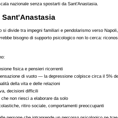
 scala nazionale senza spostarti da Sant'Anastasia.
 Sant'Anastasia
 si divide tra impegni familiari e pendolarismo verso Napoli
ebbe bisogno di supporto psicologico non lo cerca: riconosc
no:
ione fisica e pensieri ricorrenti
 sensazione di vuoto — la depressione colpisce circa il 5% d
lità della vita e delle relazioni
va, decisioni difficili
che non riesci a elaborare da solo
 scolastiche, ritiro sociale, comportamenti preoccupanti
le persone che intraprende un percorso psicologico ne trae b