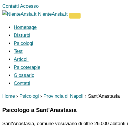
Vai
Contatti
Accesso
al
NienteAnsia.it
contenuto
Homepage
Disturbi
Psicologi
Test
Articoli
Psicoterapie
Glossario
Contatti
Home
›
Psicologi
›
Provincia di Napoli
›
Sant'Anastasia
Psicologo a Sant'Anastasia
Sant'Anastasia, comune vesuviano di oltre 26.000 abitanti in