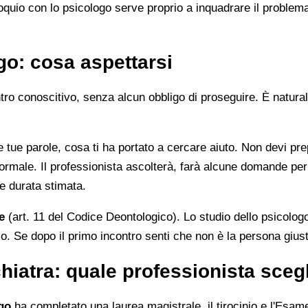
loquio con lo psicologo serve proprio a inquadrare il proble
go: cosa aspettarsi
ontro conoscitivo, senza alcun obbligo di proseguire. È natu
le tue parole, cosa ti ha portato a cercare aiuto. Non devi p
rmale. Il professionista ascolterà, farà alcune domande per 
 e durata stimata.
e
(art. 11 del Codice Deontologico). Lo studio dello psicol
o. Se dopo il primo incontro senti che non è la persona giusta
hiatra: quale professionista sceg
go
ha completato una laurea magistrale, il tirocinio e l'Esame d