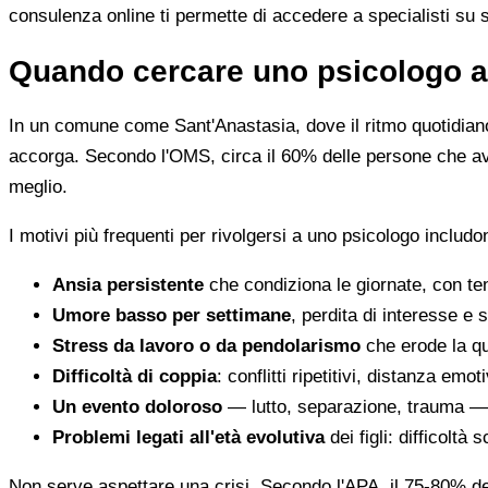
consulenza online ti permette di accedere a specialisti su
Quando cercare uno psicologo a
In un comune come Sant'Anastasia, dove il ritmo quotidiano
accorga. Secondo l'OMS, circa il 60% delle persone che avr
meglio.
I motivi più frequenti per rivolgersi a uno psicologo includo
Ansia persistente
che condiziona le giornate, con tens
Umore basso per settimane
, perdita di interesse e
Stress da lavoro o da pendolarismo
che erode la qua
Difficoltà di coppia
: conflitti ripetitivi, distanza emoti
Un evento doloroso
— lutto, separazione, trauma — 
Problemi legati all'età evolutiva
dei figli: difficoltà
Non serve aspettare una crisi. Secondo l'APA, il 75-80% del