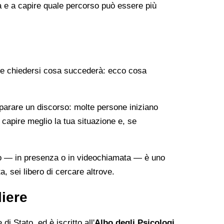
ma e a capire quale percorso può essere più
rale chiedersi cosa succederà: ecco cosa
reparare un discorso: molte persone iniziano
capire meglio la tua situazione e, se
ogo — in presenza o in videochiamata — è uno
, sei libero di cercare altrove.
liere
i Stato, ed è iscritto all'
Albo degli Psicologi