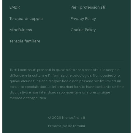
EMDR
Per i professionisti
Terapia di coppia
Privacy Policy
Mindfulness
Cookie Policy
Terapia familiare
Tutti i contenuti presenti in questo sito sono prodotti allo scopo di
diffondere la cultura e l'informazione psicologica. Non possiedono
quindi alcuna funzione diagnostica e non possono sostituirsi ad un
consulto specialistico. Le informazioni fornite hanno soltanto un fine
divulgativo e non intendono rappresentare una prescrizione
medica o terapeutica.
© 2026 NienteAnsia.it
Privacy
Cookie
Termini