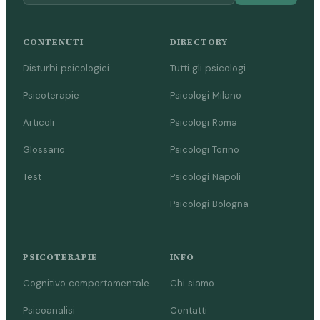
CONTENUTI
DIRECTORY
Disturbi psicologici
Tutti gli psicologi
Psicoterapie
Psicologi Milano
Articoli
Psicologi Roma
Glossario
Psicologi Torino
Test
Psicologi Napoli
Psicologi Bologna
PSICOTERAPIE
INFO
Cognitivo comportamentale
Chi siamo
Psicoanalisi
Contatti