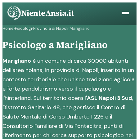
Vai
NienteAnsia.it
al
contenuto
Home
›
Psicologi
›
Provincia di Napoli
›
Marigliano
Psicologo a Marigliano
Marigliano
è un comune di circa 30.000 abitanti
dell'area nolana, in provincia di Napoli, inserito in un
contesto territoriale che unisce tradizione agricola
e forte pendolarismo verso il capoluogo e
l'hinterland. Sul territorio opera l'
ASL Napoli 3 Sud
,
Distretto Sanitario 48, che gestisce il Centro di
Salute Mentale di Corso Umberto I 226 e il
Consultorio Familiare di Via Pontecitra, punti di
riferimento per chi cerca supporto psicologico nel