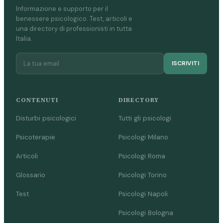
Informazione e supporto per il
benessere psicologico. Test, articoli e
una directory di professionisti in tutta
Italia.
ISCRIVITI
CONTENUTI
DIRECTORY
Disturbi psicologici
Tutti gli psicologi
Psicoterapie
Psicologi Milano
Articoli
Psicologi Roma
Glossario
Psicologi Torino
Test
Psicologi Napoli
Psicologi Bologna