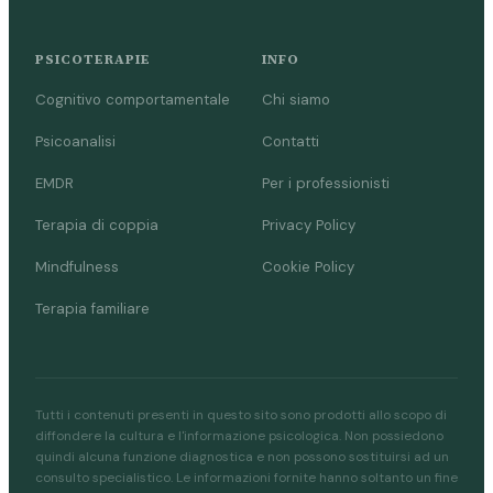
PSICOTERAPIE
INFO
Cognitivo comportamentale
Chi siamo
Psicoanalisi
Contatti
EMDR
Per i professionisti
Terapia di coppia
Privacy Policy
Mindfulness
Cookie Policy
Terapia familiare
Tutti i contenuti presenti in questo sito sono prodotti allo scopo di
diffondere la cultura e l'informazione psicologica. Non possiedono
quindi alcuna funzione diagnostica e non possono sostituirsi ad un
consulto specialistico. Le informazioni fornite hanno soltanto un fine