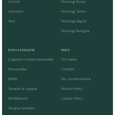
Articoli
Psicologi Roma
Glossario
Psicologi Torino
Test
Psicologi Napoli
Psicologi Bologna
PSICOTERAPIE
INFO
Cognitivo comportamentale
Chi siamo
Psicoanalisi
Contatti
EMDR
Per i professionisti
Terapia di coppia
Privacy Policy
Mindfulness
Cookie Policy
Terapia familiare