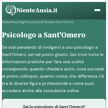
Vai
NienteAnsia.it
al
contenuto
Home
›
Psicologi
›
Provincia di Teramo
›
Sant'Omero
Psicologo a Sant'Omero
Se stai pensando di rivolgerti a uno psicologo a
Sant'Omero, sei nel posto giusto. Qui trovi tutte le
informazioni pratiche per fare una scelta
consapevole: quando chiedere aiuto, cosa succede
al primo colloquio, quanto costa, che differenza c'è
tra le diverse figure professionali e come puoi
accedere anche alla consulenza online.
Sei lo psicologo di Sant’Omero?