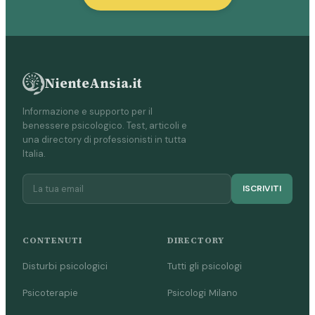
NienteAnsia.it
Informazione e supporto per il
benessere psicologico. Test, articoli e
una directory di professionisti in tutta
Italia.
ISCRIVITI
CONTENUTI
DIRECTORY
Disturbi psicologici
Tutti gli psicologi
Psicoterapie
Psicologi Milano