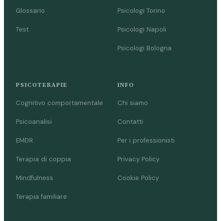
Glossario
Psicologi Torino
Test
Psicologi Napoli
Psicologi Bologna
PSICOTERAPIE
INFO
Cognitivo comportamentale
Chi siamo
Psicoanalisi
Contatti
EMDR
Per i professionisti
Terapia di coppia
Privacy Policy
Mindfulness
Cookie Policy
Terapia familiare