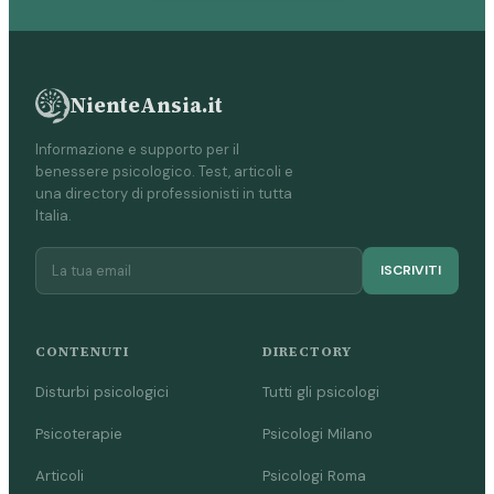
NienteAnsia.it
Informazione e supporto per il
benessere psicologico. Test, articoli e
una directory di professionisti in tutta
Italia.
ISCRIVITI
CONTENUTI
DIRECTORY
Disturbi psicologici
Tutti gli psicologi
Psicoterapie
Psicologi Milano
Articoli
Psicologi Roma