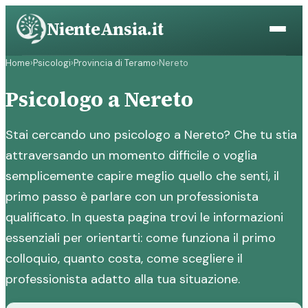
Vai
NienteAnsia.it
al
contenuto
Home
›
Psicologi
›
Provincia di Teramo
›
Nereto
Psicologo a Nereto
Stai cercando uno psicologo a Nereto? Che tu stia
attraversando un momento difficile o voglia
semplicemente capire meglio quello che senti, il
primo passo è parlare con un professionista
qualificato. In questa pagina trovi le informazioni
essenziali per orientarti: come funziona il primo
colloquio, quanto costa, come scegliere il
professionista adatto alla tua situazione.