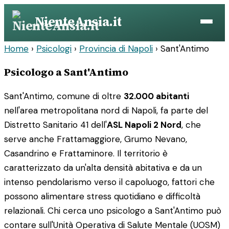
Vai
NienteAnsia.it
al
contenuto
Home
›
Psicologi
›
Provincia di Napoli
›
Sant'Antimo
Psicologo a Sant'Antimo
Sant'Antimo, comune di oltre
32.000 abitanti
nell'area metropolitana nord di Napoli, fa parte del
Distretto Sanitario 41 dell'
ASL Napoli 2 Nord
, che
serve anche Frattamaggiore, Grumo Nevano,
Casandrino e Frattaminore. Il territorio è
caratterizzato da un'alta densità abitativa e da un
intenso pendolarismo verso il capoluogo, fattori che
possono alimentare stress quotidiano e difficoltà
relazionali. Chi cerca uno psicologo a Sant'Antimo può
contare sull'Unità Operativa di Salute Mentale (UOSM)