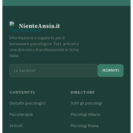
NienteAnsia.it
Informazione e supporto per il
benessere psicologico. Test, articoli e
una directory di professionisti in tutta
Italia.
ISCRIVITI
CONTENUTI
DIRECTORY
Disturbi psicologici
Tutti gli psicologi
Psicoterapie
Psicologi Milano
Articoli
Psicologi Roma