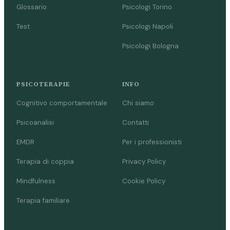
Glossario
Psicologi Torino
Test
Psicologi Napoli
Psicologi Bologna
PSICOTERAPIE
INFO
Cognitivo comportamentale
Chi siamo
Psicoanalisi
Contatti
EMDR
Per i professionisti
Terapia di coppia
Privacy Policy
Mindfulness
Cookie Policy
Terapia familiare