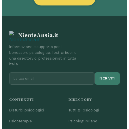
NienteAnsia.it
Informazione e supporto per il
benessere psicologico. Test, articoli e
una directory di professionisti in tutta
Italia.
ISCRIVITI
CONTENUTI
DIRECTORY
Disturbi psicologici
Tutti gli psicologi
Psicoterapie
Psicologi Milano