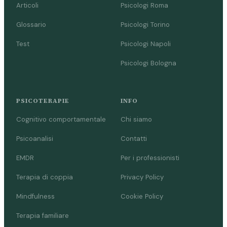
Articoli
Psicologi Roma
Glossario
Psicologi Torino
Test
Psicologi Napoli
Psicologi Bologna
PSICOTERAPIE
INFO
Cognitivo comportamentale
Chi siamo
Psicoanalisi
Contatti
EMDR
Per i professionisti
Terapia di coppia
Privacy Policy
Mindfulness
Cookie Policy
Terapia familiare