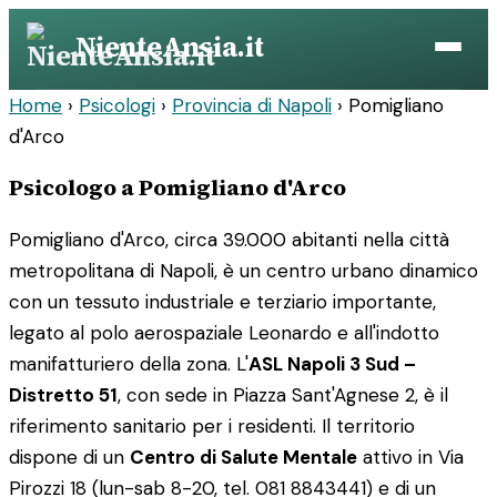
Vai
NienteAnsia.it
al
contenuto
Home
›
Psicologi
›
Provincia di Napoli
›
Pomigliano
d'Arco
Psicologo a Pomigliano d'Arco
Pomigliano d'Arco, circa 39.000 abitanti nella città
metropolitana di Napoli, è un centro urbano dinamico
con un tessuto industriale e terziario importante,
legato al polo aerospaziale Leonardo e all'indotto
manifatturiero della zona. L'
ASL Napoli 3 Sud –
Distretto 51
, con sede in Piazza Sant'Agnese 2, è il
riferimento sanitario per i residenti. Il territorio
dispone di un
Centro di Salute Mentale
attivo in Via
Pirozzi 18 (lun-sab 8-20, tel. 081 8843441) e di un