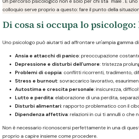
Un percorso psicologico non è solo per chi sta "male". È uno
colloquio serve proprio a questo: fare il punto della situazio
Di cosa si occupa lo psicologo: 
Uno psicologo può aiutarti ad affrontare un'ampia gamma di d
Ansia e attacchi di panico
: preoccupazione costante, 
Depressione e disturbi dell'umore
: tristezza prolu
Problemi di coppia
: conflitti ricorrenti, tradimento, d
Stress e burnout
: sovraccarico lavorativo, esaurimen
Autostima e crescita personale
: insicurezza, diffic
Lutto e perdita
: elaborazione di una perdita, separaz
Disturbi alimentari
: rapporto problematico con il cib
Dipendenza affettiva
: relazioni in cui ti annulli o c
Non è necessario riconoscersi perfettamente in una di queste
proprio a capire insieme come procedere.