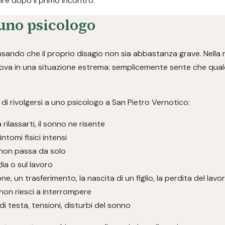
re dopo il primo incontro.
uno psicologo
ndo che il proprio disagio non sia abbastanza grave. Nella r
rova in una situazione estrema: semplicemente sente che qualc
i rivolgersi a uno psicologo a San Pietro Vernotico:
a rilassarti, il sonno ne risente
ntomi fisici intensi
non passa da solo
glia o sul lavoro
ne, un trasferimento, la nascita di un figlio, la perdita del lavo
non riesci a interrompere
i testa, tensioni, disturbi del sonno