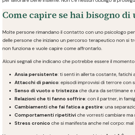
per lavorare bene insieme. Non c'è nessun obbligo a prosegui
Come capire se hai bisogno di 
Molte persone rimandano il contatto con uno psicologo pensa
delle persone che iniziano un percorso terapeutico non si t
non funziona e vuole capire come affrontarlo.
Alcuni segnali che indicano che potrebbe essere il momento d
Ansia persistente
: ti senti in allerta costante, fatichi 
Attacchi di panico
: episodi improvvisi di terrore con si
Senso di vuoto o tristezza
che dura da settimane e 
Relazioni che ti fanno soffrire
: con il partner, in fami
Cambiamenti che fai fatica a gestire
: una separazio
Comportamenti ripetitivi
che vorresti cambiare ma 
Stress cronico
che si manifesta anche nel corpo: mal d