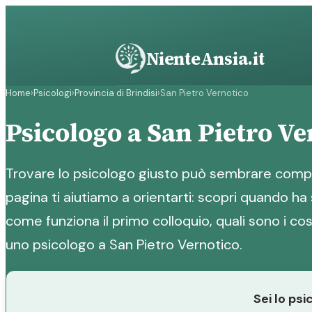
Vai
al
contenuto
NienteAnsia.it
Home
›
Psicologi
›
Provincia di Brindisi
›
San Pietro Vernotico
Psicologo a San Pietro Ve
Trovare lo psicologo giusto può sembrare compl
pagina ti aiutiamo a orientarti: scopri quando ha 
come funziona il primo colloquio, quali sono i cost
uno psicologo a San Pietro Vernotico.
Sei lo ps