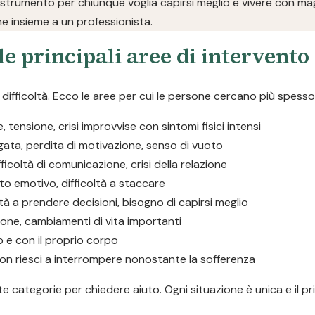
 strumento per chiunque voglia capirsi meglio e vivere con magg
ne insieme a un professionista.
le principali aree di intervento
ifficoltà. Ecco le aree per cui le persone cercano più spesso
tensione, crisi improvvise con sintomi fisici intensi
ngata, perdita di motivazione, senso di vuoto
ifficoltà di comunicazione, crisi della relazione
to emotivo, difficoltà a staccare
oltà a prendere decisioni, bisogno di capirsi meglio
ione, cambiamenti di vita importanti
o e con il proprio corpo
he non riesci a interrompere nonostante la sofferenza
 categorie per chiedere aiuto. Ogni situazione è unica e il pr