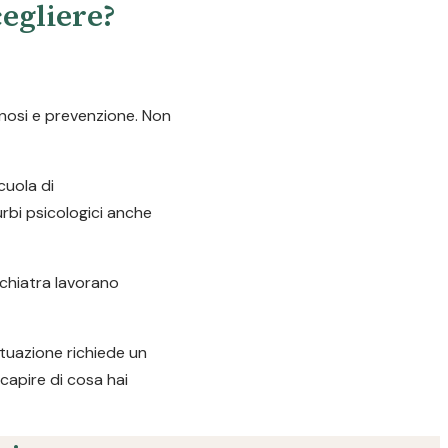
cegliere?
gnosi e prevenzione. Non
cuola di
urbi psicologici anche
ichiatra lavorano
ituazione richiede un
capire di cosa hai