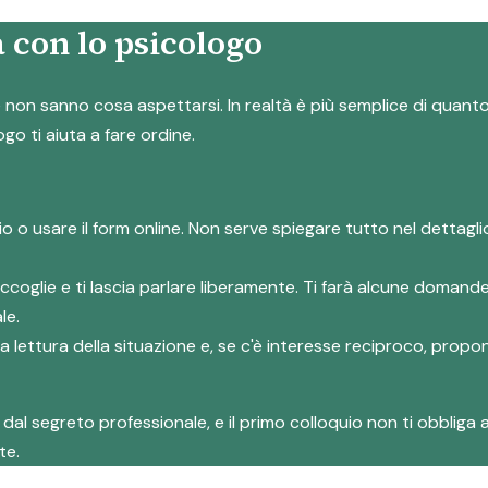
 con lo psicologo
on sanno cosa aspettarsi. In realtà è più semplice di quanto s
ogo ti aiuta a fare ordine.
io o usare il form online. Non serve spiegare tutto nel dettag
accoglie e ti lascia parlare liberamente. Ti farà alcune domand
le.
rima lettura della situazione e, se c'è interesse reciproco, prop
al segreto professionale, e il primo colloquio non ti obbliga a
te.