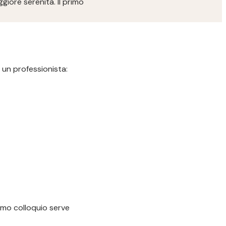
iore serenità. Il primo
 un professionista:
imo colloquio serve