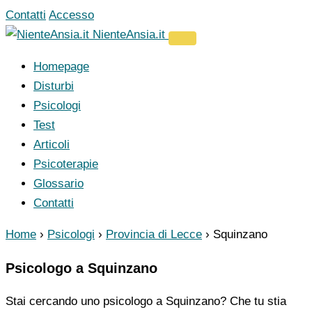
Vai
Contatti
Accesso
al
NienteAnsia.it
contenuto
Homepage
Disturbi
Psicologi
Test
Articoli
Psicoterapie
Glossario
Contatti
Home
›
Psicologi
›
Provincia di Lecce
›
Squinzano
Psicologo a Squinzano
Stai cercando uno psicologo a Squinzano? Che tu stia