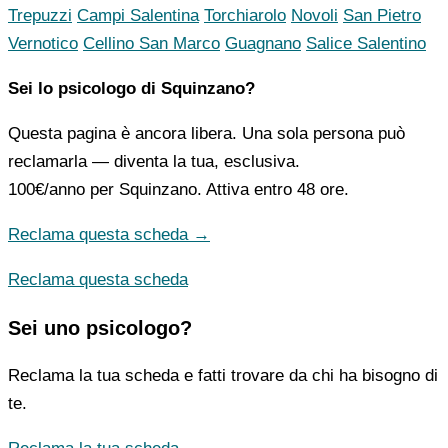
Trepuzzi
Campi Salentina
Torchiarolo
Novoli
San Pietro
Vernotico
Cellino San Marco
Guagnano
Salice Salentino
Sei lo psicologo di Squinzano?
Questa pagina è ancora libera. Una sola persona può
reclamarla — diventa la tua, esclusiva.
100€/anno
per Squinzano. Attiva entro 48 ore.
Reclama questa scheda →
Reclama questa scheda
Sei uno psicologo?
Reclama la tua scheda e fatti trovare da chi ha bisogno di
te.