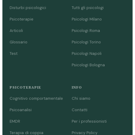
Disturbi psicologici
Tutti gli psicologi
Psicoterapie
Psicologi Milano
Articoli
Psicologi Roma
Glossario
Psicologi Torino
Test
Psicologi Napoli
Psicologi Bologna
PSICOTERAPIE
INFO
Cognitivo comportamentale
Chi siamo
Psicoanalisi
Contatti
EMDR
Per i professionisti
Terapia di coppia
Privacy Policy