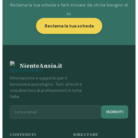
Reclama la tua scheda e fatti trovare da chi ha bisogno di
te.
Reclama la tua scheda
NienteAnsia.it
Informazione e supporto per il
benessere psicologico. Test, articoli e
una directory di professionisti in tutta
Italia.
ISCRIVITI
CONTENUTI
DIRECTORY