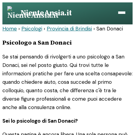
Vai
NienteAnsia.it
al
contenuto
Home
›
Psicologi
›
Provincia di Brindisi
›
San Donaci
Psicologo a San Donaci
Se stai pensando di rivolgerti a uno psicologo a San
Donaci, sei nel posto giusto. Qui trovi tutte le
informazioni pratiche per fare una scelta consapevole:
quando chiedere aiuto, cosa succede al primo
colloquio, quanto costa, che differenza c'è tra le
diverse figure professionali e come puoi accedere
anche alla consulenza online.
Sei lo psicologo di San Donaci?
Questa pagina è ancora libera. Una sola persona può