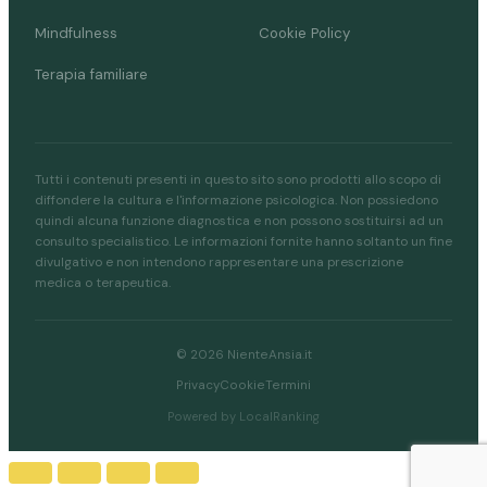
Mindfulness
Cookie Policy
Terapia familiare
Tutti i contenuti presenti in questo sito sono prodotti allo scopo di
diffondere la cultura e l'informazione psicologica. Non possiedono
quindi alcuna funzione diagnostica e non possono sostituirsi ad un
consulto specialistico. Le informazioni fornite hanno soltanto un fine
divulgativo e non intendono rappresentare una prescrizione
medica o terapeutica.
© 2026 NienteAnsia.it
Privacy
Cookie
Termini
Powered by LocalRanking