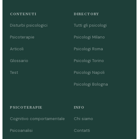
CONTENUTI
DIRECTORY
Disturbi psicologici
Tutti gli psicologi
Psicoterapie
Psicologi Milano
Articoli
Psicologi Roma
Glossario
Psicologi Torino
Test
Psicologi Napoli
Psicologi Bologna
PSICOTERAPIE
INFO
Cognitivo comportamentale
Chi siamo
Psicoanalisi
Contatti