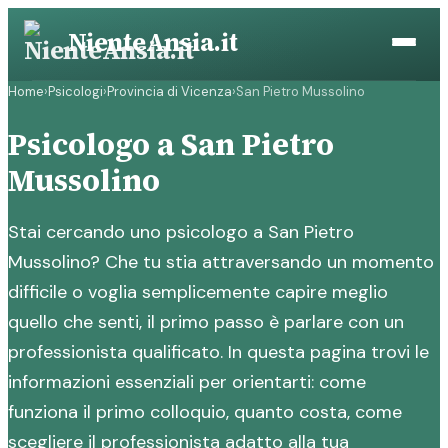
Vai
NienteAnsia.it
al
contenuto
Home
›
Psicologi
›
Provincia di Vicenza
›
San Pietro Mussolino
Psicologo a San Pietro
Mussolino
Stai cercando uno psicologo a San Pietro
Mussolino? Che tu stia attraversando un momento
difficile o voglia semplicemente capire meglio
quello che senti, il primo passo è parlare con un
professionista qualificato. In questa pagina trovi le
informazioni essenziali per orientarti: come
funziona il primo colloquio, quanto costa, come
scegliere il professionista adatto alla tua