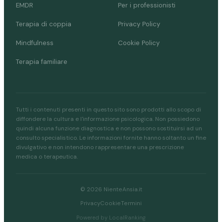
EMDR
Per i professionisti
Terapia di coppia
Privacy Policy
Mindfulness
Cookie Policy
Terapia familiare
Tutti i contenuti presenti in questo sito sono prodotti allo scopo di
diffondere la cultura e l'informazione psicologica. Non possiedono
quindi alcuna funzione diagnostica e non possono sostituirsi ad un
consulto specialistico. Le informazioni fornite hanno soltanto un fine
divulgativo e non intendono rappresentare una prescrizione
medica o terapeutica.
© 2026 NienteAnsia.it
Privacy
Cookie
Termini
Powered by LocalRanking