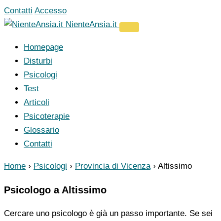
Vai
Contatti
Accesso
al
NienteAnsia.it
contenuto
Homepage
Disturbi
Psicologi
Test
Articoli
Psicoterapie
Glossario
Contatti
Home
›
Psicologi
›
Provincia di Vicenza
›
Altissimo
Psicologo a Altissimo
Cercare uno psicologo è già un passo importante. Se sei