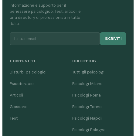
Informazione e supporto per il
benessere psicologico. Test, articoli e
una directory di professionisti in tutta
Italia.
ISCRIVITI
CONTENUTI
DIRECTORY
Disturbi psicologici
Tutti gli psicologi
Psicoterapie
Psicologi Milano
Articoli
Psicologi Roma
Glossario
Psicologi Torino
Test
Psicologi Napoli
Psicologi Bologna