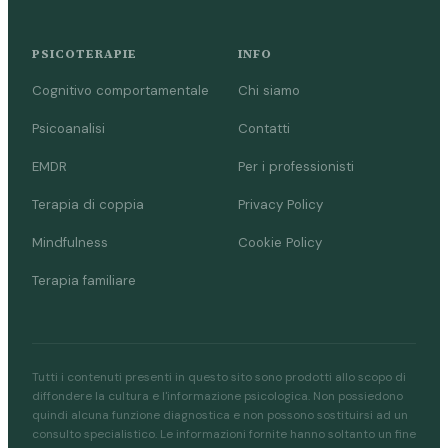
PSICOTERAPIE
INFO
Cognitivo comportamentale
Chi siamo
Psicoanalisi
Contatti
EMDR
Per i professionisti
Terapia di coppia
Privacy Policy
Mindfulness
Cookie Policy
Terapia familiare
Tutti i contenuti presenti in questo sito sono prodotti allo scopo di
diffondere la cultura e l'informazione psicologica. Non possiedono
quindi alcuna funzione diagnostica e non possono sostituirsi ad un
consulto specialistico. Le informazioni fornite hanno soltanto un fine