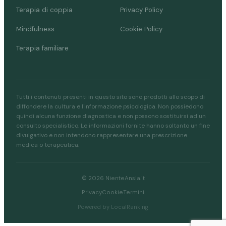
Terapia di coppia
Privacy Policy
Mindfulness
Cookie Policy
Terapia familiare
Tutti i contenuti presenti in questo sito sono prodotti allo scopo di
diffondere la cultura e l'informazione psicologica. Non possiedono
quindi alcuna funzione diagnostica e non possono sostituirsi ad un
consulto specialistico. Le informazioni fornite hanno soltanto un fine
divulgativo e non intendono rappresentare una prescrizione
medica o terapeutica.
© 2026 NienteAnsia.it
Privacy
Cookie
Termini
Powered by LocalRanking