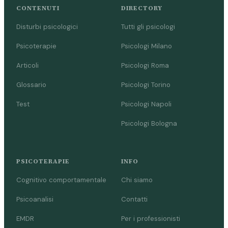
CONTENUTI
DIRECTORY
Disturbi psicologici
Tutti gli psicologi
Psicoterapie
Psicologi Milano
Articoli
Psicologi Roma
Glossario
Psicologi Torino
Test
Psicologi Napoli
Psicologi Bologna
PSICOTERAPIE
INFO
Cognitivo comportamentale
Chi siamo
Psicoanalisi
Contatti
EMDR
Per i professionisti