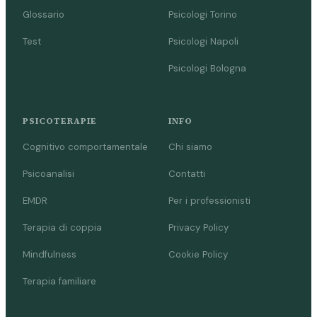
Glossario
Psicologi Torino
Test
Psicologi Napoli
Psicologi Bologna
PSICOTERAPIE
INFO
Cognitivo comportamentale
Chi siamo
Psicoanalisi
Contatti
EMDR
Per i professionisti
Terapia di coppia
Privacy Policy
Mindfulness
Cookie Policy
Terapia familiare