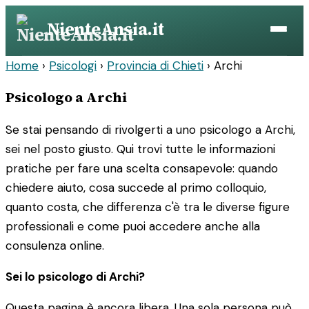
Vai
NienteAnsia.it
al
contenuto
Home
›
Psicologi
›
Provincia di Chieti
›
Archi
Psicologo a Archi
Se stai pensando di rivolgerti a uno psicologo a Archi,
sei nel posto giusto. Qui trovi tutte le informazioni
pratiche per fare una scelta consapevole: quando
chiedere aiuto, cosa succede al primo colloquio,
quanto costa, che differenza c'è tra le diverse figure
professionali e come puoi accedere anche alla
consulenza online.
Sei lo psicologo di Archi?
Questa pagina è ancora libera. Una sola persona può