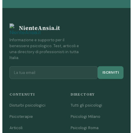
NienteAnsia.it
Informazione e supporto per il
benessere psicologico. Test, articoli e
una directory di professionisti in tutta
Italia.
ISCRIVITI
CONTENUTI
DIRECTORY
Disturbi psicologici
Tutti gli psicologi
Psicoterapie
Psicologi Milano
Articoli
Psicologi Roma