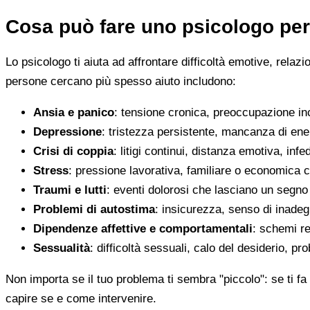
Cosa può fare uno psicologo per
Lo psicologo ti aiuta ad affrontare difficoltà emotive, relaz
persone cercano più spesso aiuto includono:
Ansia e panico
: tensione cronica, preoccupazione inco
Depressione
: tristezza persistente, mancanza di en
Crisi di coppia
: litigi continui, distanza emotiva, infed
Stress
: pressione lavorativa, familiare o economica 
Traumi e lutti
: eventi dolorosi che lasciano un segno d
Problemi di autostima
: insicurezza, senso di inadegu
Dipendenze affettive e comportamentali
: schemi re
Sessualità
: difficoltà sessuali, calo del desiderio, pr
Non importa se il tuo problema ti sembra "piccolo": se ti fa 
capire se e come intervenire.