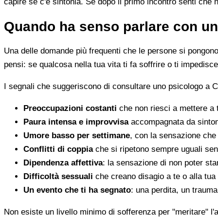
capire se c'è sintonia. Se dopo il primo incontro senti che 
Quando ha senso parlare con un
Una delle domande più frequenti che le persone si pongono 
pensi: se qualcosa nella tua vita ti fa soffrire o ti impedi
I segnali che suggeriscono di consultare uno psicologo a 
Preoccupazioni costanti
che non riesci a mettere a 
Paura intensa e improvvisa
accompagnata da sintomi 
Umore basso per settimane
, con la sensazione che 
Conflitti di coppia
che si ripetono sempre uguali sen
Dipendenza affettiva
: la sensazione di non poter star
Difficoltà sessuali
che creano disagio a te o alla tua
Un evento che ti ha segnato
: una perdita, un traum
Non esiste un livello minimo di sofferenza per "meritare" l'