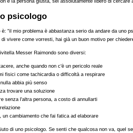
non è la persona giusta, sei assolutamente libero di cercare 
o psicologo
è: "il mio problema è abbastanza serio da andare da uno psi
sce di vivere come vorresti, hai già un buon motivo per chiede
Civitella Messer Raimondo sono diversi:
tacere, anche quando non c'è un pericolo reale
fisici come tachicardia o difficoltà a respirare
nulla abbia più senso
za trovare una soluzione
e senza l'altra persona, a costo di annullarti
 relazione
a, un cambiamento che fai fatica ad elaborare
aiuto di uno psicologo. Se senti che qualcosa non va, quel sen