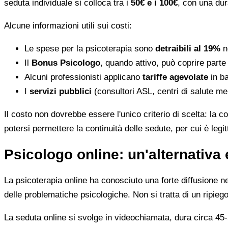
seduta individuale si colloca tra i
50€ e i 100€
, con una dur
Alcune informazioni utili sui costi:
Le spese per la psicoterapia sono
detraibili al 19%
ne
Il
Bonus Psicologo
, quando attivo, può coprire parte
Alcuni professionisti applicano
tariffe agevolate
in ba
I
servizi pubblici
(consultori ASL, centri di salute me
Il costo non dovrebbe essere l'unico criterio di scelta: la c
potersi permettere la continuità delle sedute, per cui è leg
Psicologo online: un'alternativa 
La psicoterapia online ha conosciuto una forte diffusione neg
delle problematiche psicologiche. Non si tratta di un ripiego
La seduta online si svolge in videochiamata, dura circa 45-5