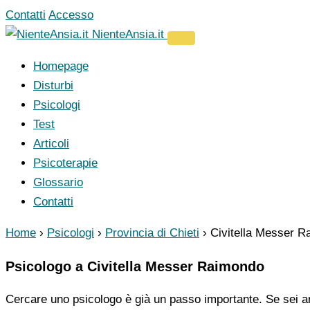
Vai
Contatti
Accesso
al
NienteAnsia.it
contenuto
Homepage
Disturbi
Psicologi
Test
Articoli
Psicoterapie
Glossario
Contatti
Home
›
Psicologi
›
Provincia di Chieti
›
Civitella Messer 
Psicologo a Civitella Messer Raimondo
Cercare uno psicologo è già un passo importante. Se sei ar