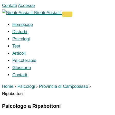
Vai
Contatti
Accesso
al
NienteAnsia.it
contenuto
Homepage
Disturbi
Psicologi
Test
Articoli
Psicoterapie
Glossario
Contatti
Home
›
Psicologi
›
Provincia di Campobasso
›
Ripabottoni
Psicologo a Ripabottoni